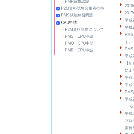
・
PMR資格試験
20
P2M資格試験合格者推移
20
PMS試験練習問題
平成
CPU申請
平成
・
P2M資格制度について
PMS
・
PMS CPU申請
す。
・
PMQ CPU申請
PM
・
PMR CPU申請
平成
【新
によ
平成
平成
PM
平成
及び
平成2
プロ
実施