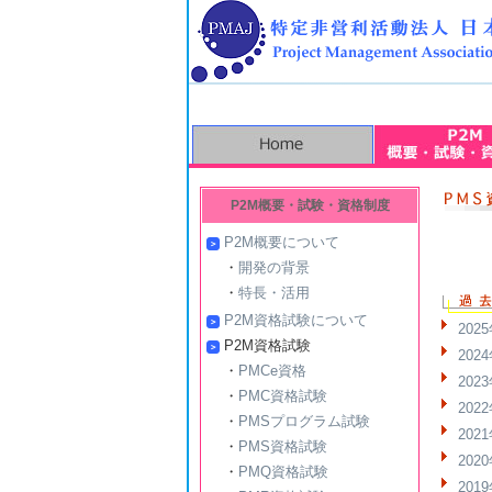
P2M概要・試験・資格制度
P2M概要について
・
開発の背景
・
特長・活用
P2M資格試験について
20
P2M資格試験
20
・
PMCe資格
20
・
PMC資格試験
20
・
PMSプログラム試験
20
・
PMS資格試験
20
・
PMQ資格試験
20