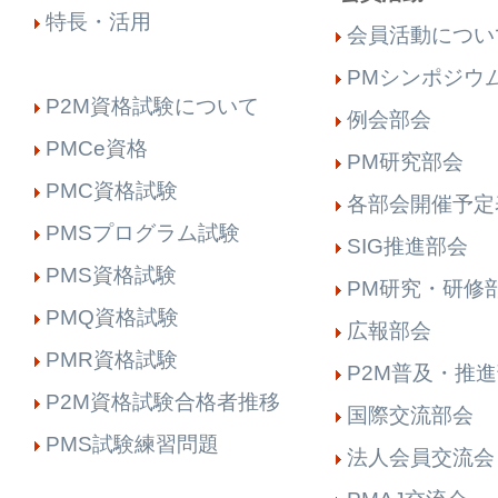
特長・活用
会員活動につい
PMシンポジウ
P2M資格試験について
例会部会
PMCe資格
PM研究部会
PMC資格試験
各部会開催予定
PMSプログラム試験
SIG推進部会
PMS資格試験
PM研究・研修
PMQ資格試験
広報部会
PMR資格試験
P2M普及・推
P2M資格試験合格者推移
国際交流部会
PMS試験練習問題
法人会員交流会