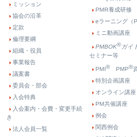
ミッション
PMR養成研修
協会の沿革
eラーニング（P
定款
ミニ動画講座
倫理要綱
®
PMBOK
ガイ
組織・役員
セミナー等
事業報告
®
®
PMI
PMP
議案書
特別企画講座
委員会・部会
オンライン講座
入会特典
PM共催講座
入会案内・会費・変更手続
例会
き
関西例会
法人会員一覧