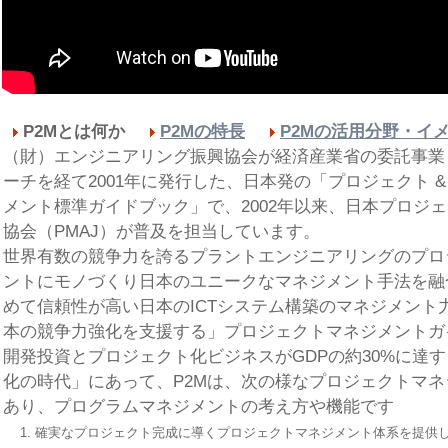
P2Mとは何か
P2Mの特長
P2Mの活用分野・イ
（財）エンジニアリング振興協会が経済産業省の委託事業
ーチを経て2001年に発行した、日本発の「プロジェクト 
メント標準ガイドブック」で、2002年以来、日本プロジ
協会（PMAJ）が普及を担当しています。
世界有数の競争力を誇るプラントエンジニアリングのプロ
ントにモノづくり日本のユニークなマネジメント手法を融
めて信頼性が高い日本のICTシステム構築のマネジメント
本の競争力強化を支援する」プロジェクトマネジメントガ
開発投資とプロジェクト化ビジネスがGDPの約30%に達
化の時代」にあって、P2Mは、次の様なプロジェクトマ
あり、プログラムマネジメントの考え方や機能です
1.
確実なプロジェクト完成に導くプロジェクトマネジメント体系を提供