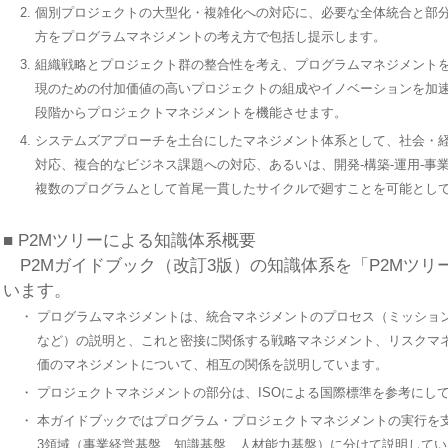
2.
個別プロジェクトの大型化・複雑化への対応に、必要な全体統合と部
方をプログラムマネジメントの考え方で包括し提示します。
3.
組織戦略とプロジェクト群の整合性を考え、プログラムマネジメント
現のための付加価値の高いプロジェクトの組成やイノベーションを加
段階からプロジェクトマネジメントを機能させます。
4.
システムズアプローチを土台にしたマネジメント体系として、社会・
対応、複合的なビジネス課題への対応、あるいは、開発-構築-運用-事
複数のプログラムとして首尾一貫したサイクルで廻すことを可能とし
■ P2Mツリーによる知識体系概要
P2Mガイドブック（改訂3版）の知識体系を「P2Mツリ
います。
・
プログラムマネジメントは、統合マネジメントのプロセス（ミッショ
など）の説明と、これと密接に関係する戦略マネジメント、リスクマ
価のマネジメントについて、相互の関係を説明しています。
・
プロジェクトマネジメントの部分は、ISOによる国際標準を参考にし
・
本ガイドブックではプログラム・プロジェクトマネジメントの実行を
3領域（事業経営基盤、知識基盤、人材能力基盤）に分けて説明してい