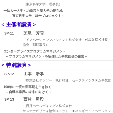
（東京科学大学 理事長）
一法人一大学への道程と新大学の現在地
～「東京科学大学」統合プロジェクト～
< 主催者講演 >
芝尾 芳昭
SP-11
（イノベーションマネジメント株式会社 代表取締役社長／ 
協会 副理事長）
エンタープライズプログラムマネジメント
～プログラムマネジメントを駆使した事業価値の創出～
< 特別講演 >
山本 浩孝
SP-12
（株式会社デンソー 執行幹部 セーフティシステム事業部
100年に一度の変革期を生き抜く
～自動車業界の未来に向けて～
西村 勇毅
SP-13
（日揮ホールディングス株式会社
サステナビリティ協創ユニット エネルギーイノベーション