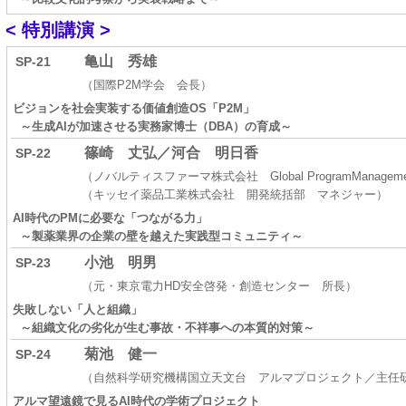
< 特別講演 >
亀山 秀雄
SP-21
（国際P2M学会 会長）
ビジョンを社会実装する価値創造OS「P2M」
～生成AIが加速させる実務家博士（DBA）の育成～
篠崎 丈弘／河合 明日香
SP-22
（ノバルティスファーマ株式会社 Global ProgramManagemen
（キッセイ薬品工業株式会社 開発統括部 マネジャー）
AI時代のPMに必要な「つながる力」
～製薬業界の企業の壁を越えた実践型コミュニティ～
小池 明男
SP-23
（元・東京電力HD安全啓発・創造センター 所長）
失敗しない「人と組織」
～組織文化の劣化が生む事故・不祥事への本質的対策～
菊池 健一
SP-24
（自然科学研究機構国立天文台 アルマプロジェクト／主任
アルマ望遠鏡で見るAI時代の学術プロジェクト