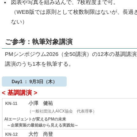
図表や写真を組み込んで、7枚程度まで可。
（WEB版では原則として枚数制限はないが、長過
ない）
ご参考：執筆対象講演
PMシンポジウム2026（全50講演）の12本の基調
講演のうち1本を執筆する。
Day1 ： 9月3日（木）
< 基調講演 >
小澤 健祐
KN-11
（一般社団法人AICX協会 代表理事）
AIエージェントが変えるPMの未来
～企業実装の最前線から見える実践知～
大竹 尚登
KN-12