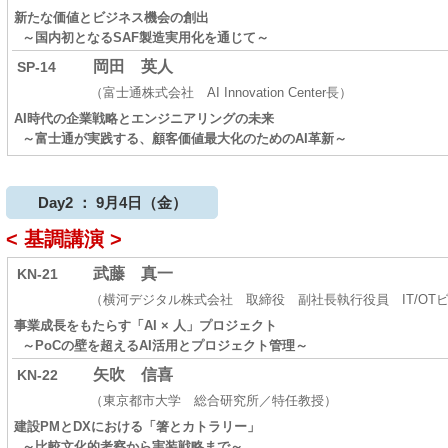
新たな価値とビジネス機会の創出
～国内初となるSAF製造実用化を通じて～
岡田 英人
SP-14
（富士通株式会社 AI Innovation Center長）
AI時代の企業戦略とエンジニアリングの未来
～富士通が実践する、顧客価値最大化のためのAI革新～
Day2 ： 9月4日（金）
< 基調講演 >
武藤 真一
KN-21
（横河デジタル株式会社 取締役 副社長執行役員 IT/OT
事業成長をもたらす「AI × 人」プロジェクト
～PoCの壁を超えるAI活用とプロジェクト管理～
矢吹 信喜
KN-22
（東京都市大学 総合研究所／特任教授）
建設PMとDXにおける「箸とカトラリー」
～比較文化的考察から実装戦略まで～