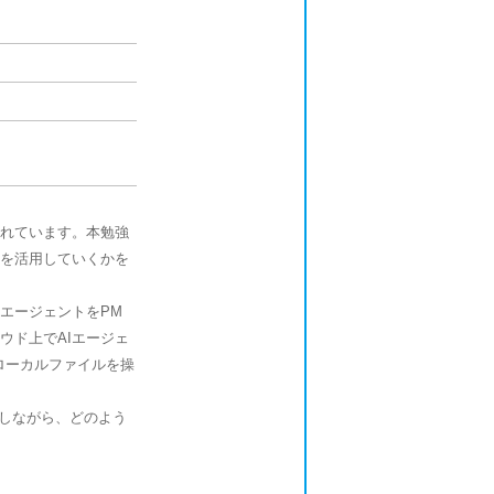
われています。本勉強
Iを活用していくかを
IエージェントをPM
ウド上でAIエージェ
ローカルファイルを操
を比較しながら、どのよう