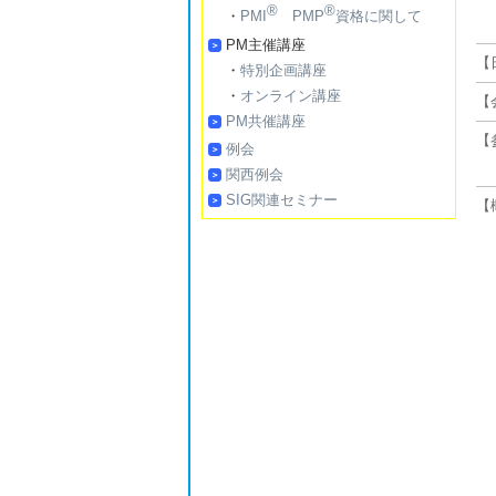
®
®
・
PMI
PMP
資格に関して
PM主催講座
【
・
特別企画講座
・
オンライン講座
【
PM共催講座
【
例会
関西例会
SIG関連セミナー
【