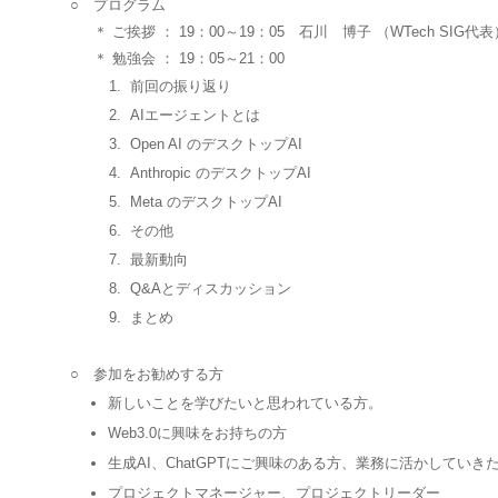
○
プログラム
＊ ご挨拶 ： 19：00～19：05 石川 博子 （WTech SIG代表
＊ 勉強会 ： 19：05～21：00
1.
前回の振り返り
2.
AIエージェントとは
3.
Open AI のデスクトップAI
4.
Anthropic のデスクトップAI
5.
Meta のデスクトップAI
6.
その他
7.
最新動向
8.
Q&Aとディスカッション
9.
まとめ
○
参加をお勧めする方
新しいことを学びたいと思われている方。
Web3.0に興味をお持ちの方
生成AI、ChatGPTにご興味のある方、業務に活かしていき
プロジェクトマネージャー、プロジェクトリーダー