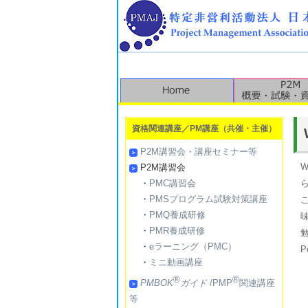
資格関連講座／PM講座（共催・主催）
P2M講習会・講座セミナー等
W
P2M講習会
・
PMC講習会
・
PMSプログラム試験対策講座
・
PMQ養成研修
・
PMR養成研修
・
eラーニング（PMC）
P
・
ミニ動画講座
®
®
PMBOK
ガイド
/PMP
関連講座
等