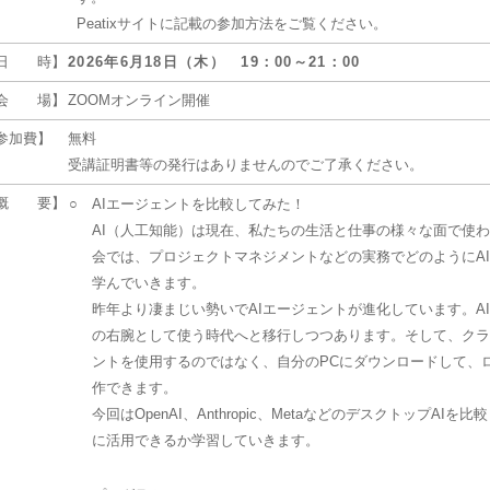
Peatixサイトに記載の参加方法をご覧ください。
日 時】
2026年6月18日（木） 19：00～21：00
会 場】
ZOOMオンライン開催
参加費】
無料
受講証明書等の発行はありませんのでご了承ください。
概 要】
○
AIエージェントを比較してみた！
AI（人工知能）は現在、私たちの生活と仕事の様々な面で使
会では、プロジェクトマネジメントなどの実務でどのようにA
学んでいきます。
昨年より凄まじい勢いでAIエージェントが進化しています。A
の右腕として使う時代へと移行しつつあります。そして、クラ
ントを使用するのではなく、自分のPCにダウンロードして、
作できます。
今回はOpenAI、Anthropic、MetaなどのデスクトップAI
に活用できるか学習していきます。