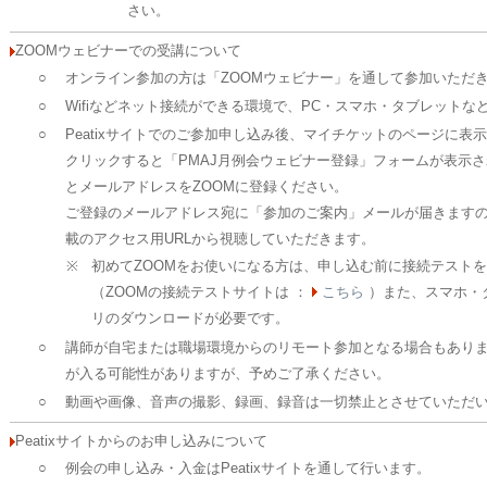
さい。
ZOOMウェビナーでの受講について
○
オンライン参加の方は「ZOOMウェビナー」を通して参加いただ
○
Wifiなどネット接続ができる環境で、PC・スマホ・タブレットな
○
Peatixサイトでのご参加申し込み後、マイチケットのページに表
クリックすると「PMAJ月例会ウェビナー登録」フォームが表示
とメールアドレスをZOOMに登録ください。
ご登録のメールアドレス宛に「参加のご案内」メールが届きます
載のアクセス用URLから視聴していただきます。
※
初めてZOOMをお使いになる方は、申し込む前に接続テスト
（ZOOMの接続テストサイトは ：
こちら
）また、スマホ・
リのダウンロードが必要です。
○
講師が自宅または職場環境からのリモート参加となる場合もあり
が入る可能性がありますが、予めご了承ください。
○
動画や画像、音声の撮影、録画、録音は一切禁止とさせていただ
Peatixサイトからのお申し込みについて
○
例会の申し込み・入金はPeatixサイトを通して行います。