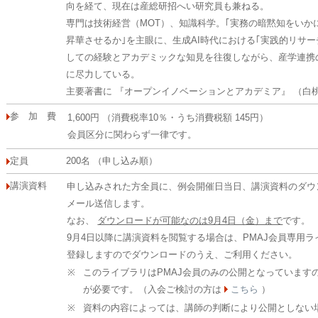
向を経て、現在は産総研招へい研究員も兼ねる。
専門は技術経営（MOT）、知識科学。｢実務の暗黙知をいか
昇華させるか｣を主眼に、生成AI時代における｢実践的リサ
しての経験とアカデミックな知見を往復しながら、産学連携
に尽力している。
主要著書に 『オープンイノベーションとアカデミア』 （白桃
参 加 費
1,600円 （消費税率10％・うち消費税額 145円）
会員区分に関わらず一律です。
定員
200名 （申し込み順）
講演資料
申し込みされた方全員に、例会開催日当日、講演資料のダウンロー
メール送信します。
なお、
ダウンロードが可能なのは9月4日（金）まで
です。
9月4日以降に講演資料を閲覧する場合は、PMAJ会員専用ラ
登録しますのでダウンロードのうえ、ご利用ください。
※
このライブラリはPMAJ会員のみの公開となっています
が必要です。（入会ご検討の方は
こちら
）
※
資料の内容によっては、講師の判断により公開としない