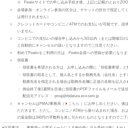
※
Peatixサイトでの申し込み手続き後、上記に記載のとおりZ
○
会場参加・オンライン参加の区分は、チケットの区分で指定してく
は発行されません）
○
クレジットカードやコンビニ／ATMでのお支払いが可能です。請
いません。
○
コンビニでの支払いの場合申し込みから3日以内（または開催日の
と自動的にキャンセルの扱いとなりますのでご注意ください。
○
初めてPeatixをご利用の方は、Peatix会員への登録が必要になり
○
領収書
・
領収書を希望される方は、お申し込みの際に「領収書希望」と
・
領収書の宛名として、個人名とするか勤務先名（会社名）とす
勤務先名を指定される場合は勤務先名欄に正規の名称を記入さ
・
例会終了後1週間を目途に領収書のPDFファイルをメールで送
配信元アドレス ： pmaj@rbdatura.eco-serv.jp
○
キャンセルはPMAJ事務局（
こちら
）にお申し出ください。後ほど
ただきます。ただし、コンビニ／ATMから振り込まれた場合、およ
の返金額は340円の手数料を差し引かれたものとなりますのでご
注意事項
事務局への電子メールによる例会申し込み受付は致しません