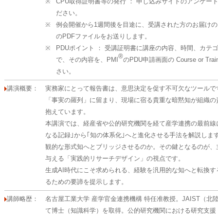
※
CPU取得証明書等の発行 ： 申し込みサイトのアンケー
ださい。
※
例会開催から1週間後を目途に、受講された方のお届け
のPDFファイルをお送りします。
※
PDUポイント ： 受講証明書に講座の内容、時間、カテ
®
で、その内容を、PMI
のPDU申請画面の Course or T
さい。
講演概要：
実務家にとって報告書は、意思決定を促す不可欠なツールで
「事実の羅列」に留まり、現場に宿る貴重な暗黙知が組織の
抱えています。
本講演では、経産省や公的研究機関を経て産学連携の最前線
なる記録｣から｢知の体系化｣へと進化させる手法を解説しま
観的な形式知へとブリッジさせるのか。その鍵となるのが、
与える「実践的リサーチデザイン」の視点です。
生成AI時代にこそ求められる、経験を汎用的な知へと転換
るための要諦を提示します。
講師略歴：
名古屋工業大学 産学官金連携機構 特任准教授。JAIST（
て博士（知識科学）を取得。公的研究機関における研究支援