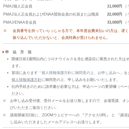
PMAJ個人正会員
11,000円
（う
PMAJ法人正会員およびENAA賛助会員の社員または職員
22,000円
（う
PMAJ/ENAA非会員
33,000円
（う
※
会員番号を持っていらっしゃる方で、本年度会費未払いの方は、遅く
振り込んでいただかないと、会員特典が受けられません。
申 込 方 法
開催日前1週間以内にコロナウイルスを含む感染症に罹患された方は
ます。
冒頭にあります「
個人情報保護方針に御同意の上、お申し込みへ
」を
個人情報保護方針
に御同意の上、申し込みをお願いいたします。
社内手続きのために請求書が必要な方は、申込ページの要望欄（ペー
ださい。
※
お申し込み受付後、受付メールをお送り致しますので、会場受講、オ
びいただきご返信ください。
※
講座開催3日前に、ZOOMウェビナーへの 『アクセスURL』 と 『講演
し込みいただきましたメールアドレスへお送りします。