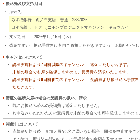
振込先及び支払期日
・
振込先
みずほ銀行 虎ノ門支店 普通 2887035
口座名義 ： トクヒ)ニホンプロジェクトマネジメントキョウカイ
・
支払期日 2026年1月15日（木）
・
恐縮ですが、振込手数料は各自ご負担いただきますよう、お願いいたし
キャンセルについて
講座実施日より
7日前以降
のキャンセル ： 返金いたしかねます。
未納の場合でも席を確保しますので、受講費を請求いたします。
講座実施日より
8日前まで
のキャンセル ： 受講費より振り込み手数
ただきます。
講座の無断欠席の場合の受講費の扱い、請求
既にお振込み済みの受講費は返金いたしません。
お申込みいただいた方の受講費が未納の場合でも席を確保しますので
開催中止について
応募締め切り後、参加人員が3名に満たない場合、開催を中止するこ
その時は、振り込み済みの方には受講代金の全額を返金させていただ