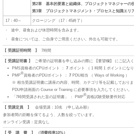
第2章 基本的要素と組織体、プロジェクトマネジャーの
第3章 プロジェクトマネジメント・プロセスと知識エリ
17：40～
クロージング （17：45終了）
・
途中、昼食および休憩時間を含みます。
・
昼食については、ご自身でご用意ください。外出も可能です。
【 受講証明時間 】
7時間
【 受講証明書 】
ご希望の証明書を申し込みの際に 【要望欄】 にご記入
PMS資格者のCPUポイント ：
7
ポイント （ 1 時間 1 ポイントにな
®
PMP
資格者のPDUポイント ：
7
PDU相当 （ Ways of Working ）
※ 相当受講証明書に講座の内容、時間、カテゴリ等を記載しておりま
PDU申請画面の Course or Training に必要事項を入力してください。
®
「7時間受講された旨の証明書」 ： PMP
資格試験受験要件対応
【 受講定員 】
会場受講：10名 （申し込み順）
参加者間の距離を保てるよう、人数を絞っています。
オンライン受講：定員なし
【 受 講 費 】 （消費税率10%）