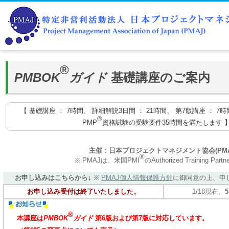
®
PMBOK
ガイド
基礎講座のご案内
【 基礎講座 ： 7時間、 詳細解説3日間 ： 21時間、 第7版講座 ： 7時
®
PMP
資格試験の受験要件35時間を満たします 
主催：日本プロジェクトマネジメント協会(PMA
®
※ PMAJは、米国PMI
のAuthorized Training Par
お申し込みはこちらから
↓
※
PMAJ個人情報保護方針
に御同意の上、申
お申し込み受付は終了いたしました。
1/18現在、
®
本講座は
PMBOK
ガイド
第6版および第7版に対応しています。