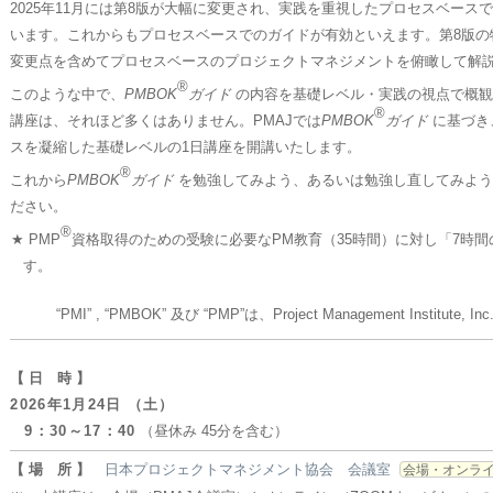
2025年11月には第8版が大幅に変更され、実践を重視したプロセスベース
います。これからもプロセスベースでのガイドが有効といえます。第8版の
変更点を含めてプロセスベースのプロジェクトマネジメントを俯瞰して解
®
このような中で、
PMBOK
ガイド
の内容を基礎レベル・実践の視点で概観
®
講座は、それほど多くはありません。PMAJでは
PMBOK
ガイド
に基づき
スを凝縮した基礎レベルの1日講座を開講いたします。
®
これから
PMBOK
ガイド
を勉強してみよう、あるいは勉強し直してみよう
ださい。
®
★ PMP
資格取得のための受験に必要なPM教育（35時間）に対し「7時
す。
“PMI” , “PMBOK” 及び “PMP”は、Project Management Institute
【 日 時 】
2026年1月24日 （土）
9：30～17：40
（昼休み 45分を含む）
【 場 所 】
日本プロジェクトマネジメント協会 会議室
会場・オンラ