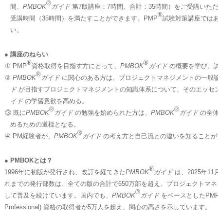
®
間、
PMBOK
ガイド
第7版講座：7時間、合計：35時間）をご受講いただ
®
受講時間（35時間）を満たすことができます。PMP
試験対策講座では
い。
● 講座のねらい
®
®
① PMP
資格取得を目指す方にとって、
PMBOK
ガイド
の概要を学び、
®
②
PMBOK
ガイド
に関心のある方は、プロジェクトマネジメントの一般
ド
が目指すプロジェクトマネジメントの知識体系について、そのエッセ
イド
の学習意欲を高める。
®
®
③ 既に
PMBOK
ガイド
の勉強を始められた方は、
PMBOK
ガイド
の全体
めるための道標となる。
®
④ PM経験者が、
PMBOK
ガイド
の考え方と自己流との違いを知ることが
● PMBOKとは？
®
1996年に初版が発行され、改訂を経てきた
PMBOK
ガイド
は、2025年1
れまでの発行部数は、全ての版の合計で650万部を超え、プロジェクトマ
®
して普及を続けています。国内でも、
PMBOK
ガイド
をベースとしたPM
Professional) 資格の取得者が5万人を超え、関心の高さを示しています。