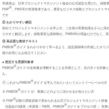
本講座は、日本プロジェクトマネジメント協会の公式認定を受けた、経験
®
PMP
、PMS等の有資格者であり、豊富なビジネス経験とプロジェクトマ
です
② わかりやすい解説
初めてプロジェクトマネジメントを学ぶ方、ご自身の実務知識をさらに深
りやすく解説します。経験豊富な講師陣が、PMBOKの理論だけでなく、
③ 高品質な教材テキスト
®
PMBOK
ガイド
をわかりやすく学べるよう、認定講師陣が作成したオリジ
後の自習にもお役立てください
● 想定する受講対象者
®
PMBOK
ガイド
の全体像を理解することを目標として、次の方々を対象と
ん。
®
① これから
PMBOK
ガイド
を学んでみたいというエントリーレベルの方
®
②
PMBOK
ガイド
が、業務にどのように活かせるか知りたい方
®
③ PMP
試験の受験資格で求められる公式プロジェクトマネジメント研修（
®
当協会の3講座（本講座：7時間、
PMBOK
ガイド
& プロセス群 ： 実務