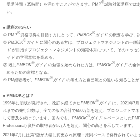
®
受講時間（35時間）を満たすことができます。PMP
試験対策講座では
い。
● 講座のねらい
®
®
① PMP
資格取得を目指す方にとって、
PMBOK
ガイド
の概要を学び、
®
②
PMBOK
ガイド
に関心のある方は、プロジェクトマネジメントの一般
ド
が目指すプロジェクトマネジメントの知識体系について、そのエッセ
イド
の学習意欲を高める。
®
®
③ 既に
PMBOK
ガイド
の勉強を始められた方は、
PMBOK
ガイド
の全体
めるための道標となる。
®
④ PM経験者が、
PMBOK
ガイド
の考え方と自己流との違いを知ることが
● PMBOKとは？
®
1996年に初版が発行され、改訂を経てきた
PMBOK
ガイド
は、2021年
れまでの発行部数は、全ての版の合計で650万部を超え、プロジェクトマ
®
して普及を続けています。国内でも、
PMBOK
ガイド
をベースとしたPM
Professional) 資格の取得者が5万人を超え、関心の高さを示しています。
2021年7月には第7版が大幅に変更され原理・原則ベースで発行されていま