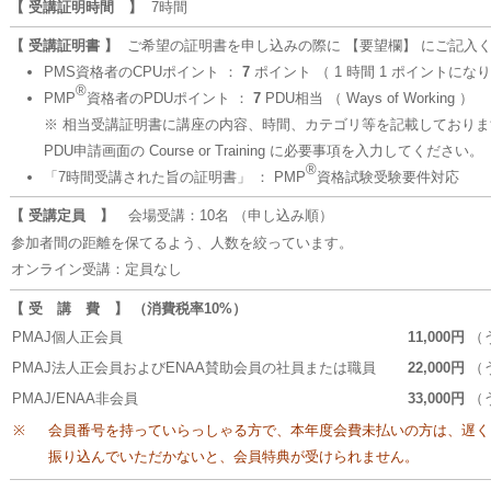
【 受講証明時間 】
7時間
【 受講証明書 】
ご希望の証明書を申し込みの際に 【要望欄】 にご記入
PMS資格者のCPUポイント ：
7
ポイント （ 1 時間 1 ポイントにな
®
PMP
資格者のPDUポイント ：
7
PDU相当 （ Ways of Working ）
※ 相当受講証明書に講座の内容、時間、カテゴリ等を記載しておりま
PDU申請画面の Course or Training に必要事項を入力してください。
®
「7時間受講された旨の証明書」 ： PMP
資格試験受験要件対応
【 受講定員 】
会場受講：10名 （申し込み順）
参加者間の距離を保てるよう、人数を絞っています。
オンライン受講：定員なし
【 受 講 費 】 （消費税率10%）
PMAJ個人正会員
11,000円
（う
PMAJ法人正会員およびENAA賛助会員の社員または職員
22,000円
（う
PMAJ/ENAA非会員
33,000円
（う
※
会員番号を持っていらっしゃる方で、本年度会費未払いの方は、遅く
振り込んでいただかないと、会員特典が受けられません。