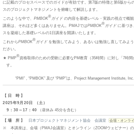
に記載のプロセスベースでのガイドが有効です。第7版の特徴と第6版から
スのプロジェクトマネジメントを俯瞰して解説します。
®
このような中で、
PMBOK
ガイド
の内容を基礎レベル・実践の視点で概観
®
講座は、それほど多くはありません。PMAJでは
PMBOK
ガイド
に基づき
スを凝縮した基礎レベルの1日講座を開講いたします。
®
これから
PMBOK
ガイド
を勉強してみよう、あるいは勉強し直してみよう
ださい。
®
★ PMP
資格取得のための受験に必要なPM教育（35時間）に対し「7時
す。
“PMI” , “PMBOK” 及び “PMP”は、Project Management Institute
【 日 時 】
2025年9月20日 （土）
9：30～17：40
（昼休み 45分を含む）
【 場 所 】
日本プロジェクトマネジメント協会 会議室
会場・オンラ
※
本講座は、会場（PMAJ会議室）とオンライン（ZOOMウェビナー）