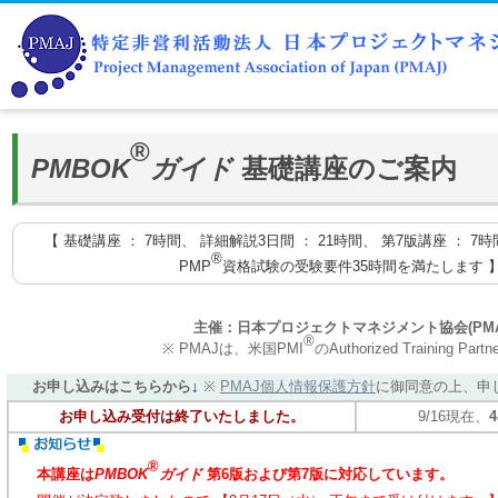
®
PMBOK
ガイド
基礎講座のご案内
【 基礎講座 ： 7時間、 詳細解説3日間 ： 21時間、 第7版講座 ： 7時
®
PMP
資格試験の受験要件35時間を満たします 
主催：日本プロジェクトマネジメント協会(PMA
®
※ PMAJは、米国PMI
のAuthorized Training Par
お申し込みはこちらから
↓
※
PMAJ個人情報保護方針
に御同意の上、申
お申し込み受付は終了いたしました。
9/16現在、
®
本講座は
PMBOK
ガイド
第6版および第7版に対応しています。