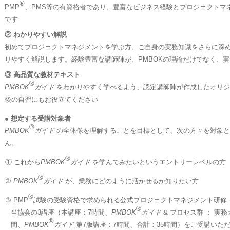
®
PMP
、PMS等の有資格者であり、豊富なビジネス経験とプロジェクトマ
です
② わかりやすい解説
初めてプロジェクトマネジメントを学ぶ方、ご自身の実務知識をさらに深
りやすく解説します。経験豊富な講師陣が、PMBOKの理論だけでなく、
③ 高品質な教材テキスト
®
PMBOK
ガイド
をわかりやすく学べるよう、認定講師陣が作成したオリジ
後の自習にもお役立てください
● 想定する受講対象者
®
PMBOK
ガイド
の全体像を理解することを目標として、次の方々を対象と
ん。
®
① これから
PMBOK
ガイド
を学んでみたいというエントリーレベルの方
®
②
PMBOK
ガイド
が、業務にどのように活かせるか知りたい方
®
③ PMP
試験の受験資格で求められる公式プロジェクトマネジメント研修（
®
当協会の3講座（本講座：7時間、
PMBOK
ガイド
& プロセス群 ： 実務
®
間、
PMBOK
ガイド
第7版講座：7時間、合計：35時間）をご受講いただ