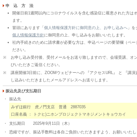
申 込 方 法
開催日前1週間以内にコロナウイルスを含む感染症に罹患された方は
ます。
冒頭にあります「
個人情報保護方針に御同意の上、お申し込みへ
」を
個人情報保護方針
に御同意の上、申し込みをお願いいたします。
社内手続きのために請求書が必要な方は、申込ページの要望欄（ペー
ださい。
※
お申し込み受付後、受付メールをお送り致しますので、会場受講、オ
びいただきご返信ください。
※
講座開催3日前に、ZOOMウェビナーへの 『アクセスURL』 と 『講演
し込みいただきましたメールアドレスへお送りします。
振込先及び支払期日
・
振込先
みずほ銀行 虎ノ門支店 普通 2887035
口座名義 ： トクヒ)ニホンプロジェクトマネジメントキョウカイ
・
支払期日 2025年9月11日（木）
・
恐縮ですが、振込手数料は各自ご負担いただきますよう、お願いいたし