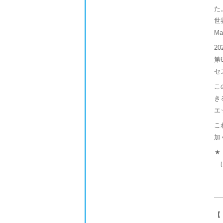
た
世
M
2
第
セ
こ
き
エ
こ
加
★
【