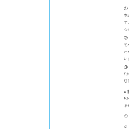
①
本
す
る
②
初
わ
い
③
P
研
●
P
ま
①
②