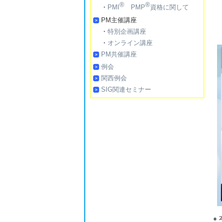
®
®
・
PMI
PMP
資格に関して
PM主催講座
・
特別企画講座
・
オンライン講座
PM共催講座
例会
関西例会
SIG関連セミナー
●