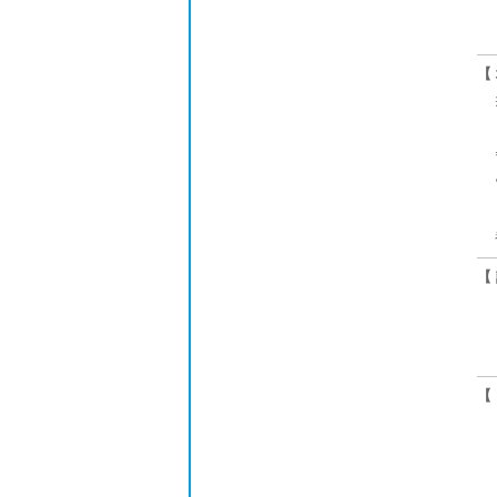
【
【
【