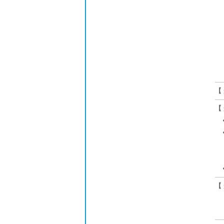
【
【
【