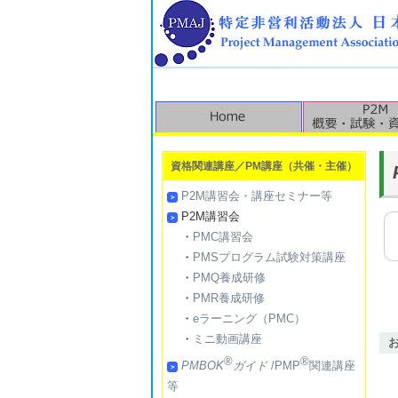
資格関連講座／PM講座（共催・主催）
P2M講習会・講座セミナー等
P2M講習会
・
PMC講習会
・
PMSプログラム試験対策講座
・
PMQ養成研修
・
PMR養成研修
・
eラーニング（PMC）
・
ミニ動画講座
®
®
PMBOK
ガイド
/PMP
関連講座
等