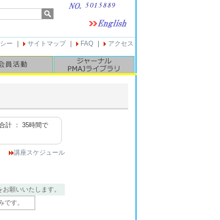
シー
｜
サイトマップ
｜
FAQ
｜
アクセス
合計 ： 35時間で
講座スケジュール
。
をお願いいたします。
みです。