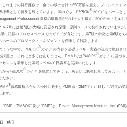
。これまでの発行部数は、全ての版の合計で650万部を超え、プロジェクト
®
界標準として普及を続けています。国内でも、
PMBOK
ガイド
をベースとし
anagement Professional) 資格の取得者が4万1千人を超え、関心の高さを示
021年7月には第7版が大幅に変更され原理・原則ベースで発行されていますが
6版に記載のプロセスベースでのガイドが有効です。第7版の特徴と第6版か
スベースのプロジェクトマネジメントを俯瞰して解説します。
®
のような中で、
PMBOK
ガイド
の内容を基礎レベル・実践の視点で概観され
®
る講座は、それほど多くはありません。PMAJでは
PMBOK
ガイド
に基づき
ッセンスを凝縮した基礎レベルの1日講座を開講いたします。
®
れから
PMBOK
ガイド
を勉強してみよう、あるいは勉強し直してみよう、と
ください。
®
 PMP
資格取得のための受験に必要なPM教育（35時間）に対し「7時間の
します。
“PMI” , “PMBOK” 及び “PMP”は、Project Management Institute, Inc.
 日 時 】