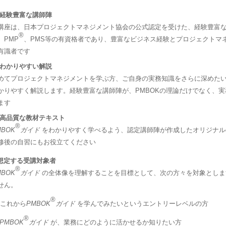
 経験豊富な講師陣
講座は、日本プロジェクトマネジメント協会の公式認定を受けた、経験豊富
®
。PMP
、PMS等の有資格者であり、豊富なビジネス経験とプロジェクトマ
有識者です
 わかりやすい解説
めてプロジェクトマネジメントを学ぶ方、ご自身の実務知識をさらに深めた
かりやすく解説します。経験豊富な講師陣が、PMBOKの理論だけでなく、
ます
 高品質な教材テキスト
®
MBOK
ガイド
をわかりやすく学べるよう、認定講師陣が作成したオリジナル
修後の自習にもお役立てください
 想定する受講対象者
®
MBOK
ガイド
の全体像を理解することを目標として、次の方々を対象としま
せん。
®
 これから
PMBOK
ガイド
を学んでみたいというエントリーレベルの方
®
PMBOK
ガイド
が、業務にどのように活かせるか知りたい方