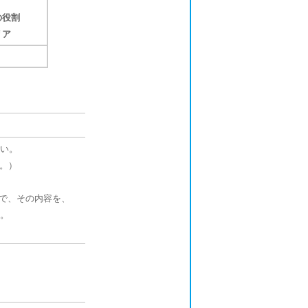
の役割
リア
さい。
す。）
で、その内容を、
い。