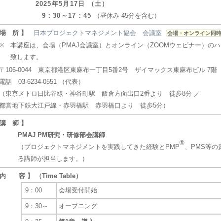
2025年5月17日 （土）
9：30～17：45
（昼休み 45分を含む）
 場 所 】
日本プロジェクトマネジメント協会 会議室
会場・オンライン同
※
本講座は、会場（PMAJ会議室）とオンライン（ZOOMウェビナー）の
致します。
〒106-0044 東京都港区東麻布一丁目5番2号 ザイマックス東麻布ビル 7階
電話 03-6234-0551 （代表）
（東京メトロ日比谷線・神谷町駅 飯倉方面出口2番より 徒歩8分 ／
都営地下鉄大江戸線・赤羽橋駅 赤羽橋口より 徒歩5分）
 講 師 】
PMAJ PM研究・研修部会講師
®
（プロジェクトマネジメントを実践してきた経験とPMP
、PMS等の
る講師が担当します。）
 内 容 】 （Time Table）
9：00
会場受付開始
9：30～
オープニング