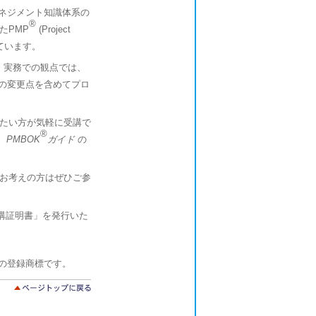
マネジメント知識体系の
®
たPMP
(Project
しています。
、実務での観点では、
らの変更点を含めてプロ
たい方が気軽に受講で
®
、
PMBOK
ガイド
の
お考えの方はぜひご参
受講証明書」を発行いた
 (PMI)の登録商標です。