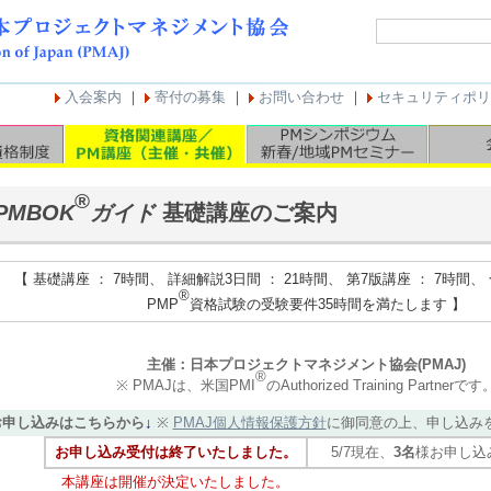
入会案内
｜
寄付の募集
｜
お問い合わせ
｜
セキュリティポリ
®
PMBOK
ガイド
基礎講座のご案内
【 基礎講座 ： 7時間、 詳細解説3日間 ： 21時間、 第7版講座 ： 7時間、 
®
PMP
資格試験の受験要件35時間を満たします 】
主催：日本プロジェクトマネジメント協会(PMAJ)
®
※ PMAJは、米国PMI
のAuthorized Training Partnerです
お申し込みはこちらから
↓
※
PMAJ個人情報保護方針
に御同意の上、申し込み
お申し込み受付は終了いたしました。
5/7現在、
3名
様お申し込
本講座は開催が決定いたしました。