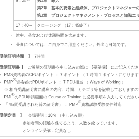
9：35～
第1章 導入
第2章 基本的要素と組織体、プロジェクトマネジャー
第3章 プロジェクトマネジメント・プロセスと知識エ
17：40～
クロージング （17：45終了）
・
途中、昼食および休憩時間を含みます。
・
昼食については、ご自身でご用意ください。外出も可能です。
 受講証明時間 】
7時間
 受講証明書 】
ご希望の証明書を申し込みの際に 【要望欄】 にご記入くだ
PMS資格者のCPUポイント ：
7
ポイント （ 1 時間 1 ポイントになりま
®
PMP
資格者のPDUポイント ：
7
PDU相当 （ Ways of Working ）
※ 相当受講証明書に講座の内容、時間、カテゴリ等を記載しておりますの
®
PMI
のPDU申請画面の Course or Training に必要事項を入力してくださ
®
「7時間受講された旨の証明書」 ： PMP
資格試験受験要件対応
 受講定員 】
会場受講：10名 （申し込み順）
参加者間の距離を保てるよう、人数を絞っています。
オンライン受講：定員なし