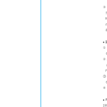
③
●
①
②
③
④
●
1