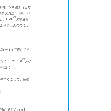
時間）を希望される方
ド解説講座 3日間：21
®
と、PMP
試験受験
はありませんのでご了
勉強を行う準備ができ
®
はなく、
PMBOK
ガイ
の解説により、
瞰することで、勉強
る。
第7版が発行されまし