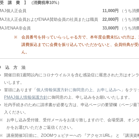
 受 講 費 】 （消費税率10%）
MAJ個人正会員
11,000円
（うち消費税
MAJ法人正会員およびENAA賛助会員の社員または職員
22,000円
（うち消費税
MAJ/ENAA非会員
33,000円
（うち消費税
※
会員番号を持っていらっしゃる方で、本年度会費未払いの方は、
講費振込までに会費を振り込んでいただかないと、会員特典が受
ん。
申 込 方 法
開催日前1週間以内にコロナウイルスを含む感染症に罹患された方はオン
いします。
冒頭にあります「
個人情報保護方針に御同意の上、お申し込みへ
」をクリ
PMAJ個人情報保護方針
に御同意の上、申し込みをお願いいたします。
社内手続きのために請求書が必要な方は、申込ページの要望欄（ページ最
入ください。
※
お申し込み受付後、受付メールをお送り致しますので、会場受講、オン
かをお選びいただきご返信ください。
※
講座開催3日前に、ZOOMウェビナーへの 『アクセスURL』 と 『講演