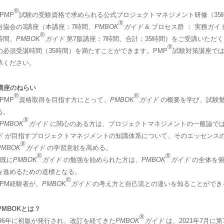
®
 PMP
試験の受験資格で求められる公式プロジェクトマネジメント研修（35
®
当協会の3講座（本講座：7時間、
PMBOK
ガイド
& プロセス群 ： 実務ガイ
®
時間、
PMBOK
ガイド
第7版講座：7時間、合計：35時間）をご受講いただく
®
の必須受講時間（35時間）を満たすことができます。PMP
試験対策講座で
承ください。
 講座のねらい
®
®
 PMP
資格取得を目指す方にとって、
PMBOK
ガイド
の概要を学び、試験
る。
®
PMBOK
ガイド
に関心のある方は、プロジェクトマネジメントの一般論で
ド
が目指すプロジェクトマネジメントの知識体系について、そのエッセンス
®
PMBOK
ガイド
の学習意欲を高める。
®
®
 既に
PMBOK
ガイド
の勉強を始められた方は、
PMBOK
ガイド
の全体を俯
を進めるための道標となる。
®
 PM経験者が、
PMBOK
ガイド
の考え方と自己流との違いを知ることができ
 PMBOKとは？
®
996年に初版が発行され、改訂を経てきた
PMBOK
ガイド
は、2021年7月に