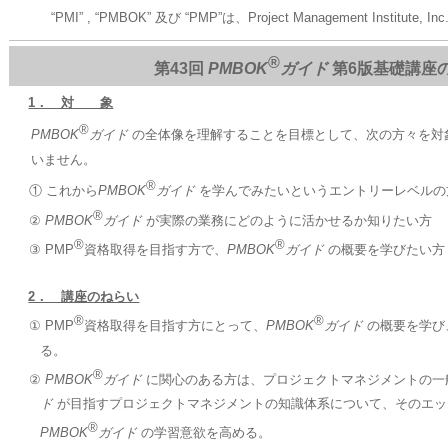
“PMI” , “PMBOK” 及び “PMP”は、Project Management Institute
®
第43回
PMBOK
ガイド
第6版基礎講座
1． 対 象
®
PMBOK
ガイド
の全体像を理解することを目標として、次の方々を対
いません。
®
① これから
PMBOK
ガイド
を学んでみたいというエントリーレベルの
®
②
PMBOK
ガイド
が実際の業務にどのように活かせるか知りたい方
®
®
③ PMP
資格取得を目指す方で、
PMBOK
ガイド
の概要を学びたい方
2． 講座のねらい
®
®
① PMP
資格取得を目指す方にとって、
PMBOK
ガイド
の概要を学び
る。
®
②
PMBOK
ガイド
に関心のある方は、プロジェクトマネジメントの一
ド
が目指すプロジェクトマネジメントの知識体系について、そのエッ
®
PMBOK
ガイド
の学習意欲を高める。