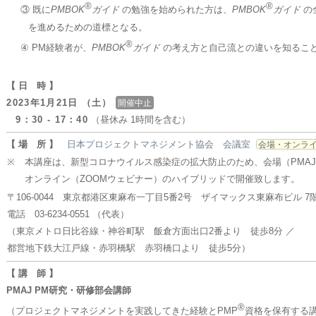
®
®
③ 既に
PMBOK
ガイド
の勉強を始められた方は、
PMBOK
ガイド
の
を進めるための道標となる。
®
④ PM経験者が、
PMBOK
ガイド
の考え方と自己流との違いを知るこ
【 日 時 】
2023年1月21日 （土）
開催中止
9：30 - 17：40
（昼休み 1時間を含む）
【 場 所 】
日本プロジェクトマネジメント協会 会議室
会場・オンラ
※
本講座は、新型コロナウイルス感染症の拡大防止のため、会場（PMA
オンライン（ZOOMウェビナー）のハイブリッドで開催致します。
〒106-0044 東京都港区東麻布一丁目5番2号 ザイマックス東麻布ビル 7
電話 03-6234-0551 （代表）
（東京メトロ日比谷線・神谷町駅 飯倉方面出口2番より 徒歩8分 ／
都営地下鉄大江戸線・赤羽橋駅 赤羽橋口より 徒歩5分）
【 講 師 】
PMAJ PM研究・研修部会講師
®
（プロジェクトマネジメントを実践してきた経験とPMP
資格を保有する