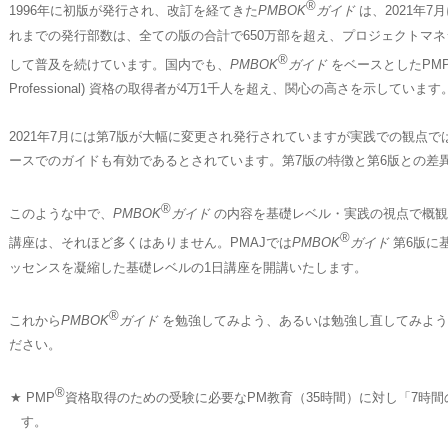
®
1996年に初版が発行され、改訂を経てきた
PMBOK
ガイド
は、2021年
れまでの発行部数は、全ての版の合計で650万部を超え、プロジェクトマ
®
して普及を続けています。国内でも、
PMBOK
ガイド
をベースとしたPM
Professional) 資格の取得者が4万1千人を超え、関心の高さを示しています
2021年7月には第7版が大幅に変更され発行されていますが実践での観点で
ースでのガイドも有効であるとされています。第7版の特徴と第6版との差
®
このような中で、
PMBOK
ガイド
の内容を基礎レベル・実践の視点で概観
®
講座は、それほど多くはありません。PMAJでは
PMBOK
ガイド
第6版に
ッセンスを凝縮した基礎レベルの1日講座を開講いたします。
®
これから
PMBOK
ガイド
を勉強してみよう、あるいは勉強し直してみよう
ださい。
®
★ PMP
資格取得のための受験に必要なPM教育（35時間）に対し「7時
す。