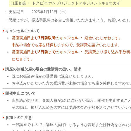
口座名義 ： トクヒ)ニホンプロジェクトマネジメントキョウカイ
・
支払期日 2023年1月12日（木）
・
恐縮ですが、振込手数料は各自ご負担いただきますよう、お願いいたし
キャンセルについて
講座実施日より
7日前以降
のキャンセル ： 返金いたしかねます。
未納の場合でも席を確保しますので、受講費を請求いたします。
講座実施日より
8日前まで
のキャンセル ： 受講費より振り込み手数
ただきます。
講座の無断欠席の場合の受講費の扱い、請求
既にお振込み済みの受講費は返金いたしません。
お申込みいただいた方の受講費が未納の場合でも席を確保しますので
開催中止について
応募締め切り後、参加人員が3名に満たない場合、開催を中止するこ
その時は、振り込み済みの方には受講代金の全額を返金させていただ
参加上のご注意
一般講座ですので、講座の妨げになるような言動または行為をされた