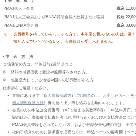
【 受 講 費 】
PMAJ個人正会員
税込 11,0
PMAJ法人正会員およびENAA賛助会員の社員または職員
税込 22,0
PMAJ/ENAA非会員
税込 33,0
※
会員番号を持っていらっしゃる方で、本年度会費未払いの方は、遅く
振り込んでいただかないと、会員特典が受けられません。
申 込 方 法
会場受講の方は、開催日前2週間以内に
①
発熱や感冒症状で受診や服薬等をされた方、
②
感染拡大している地域や国への訪問歴がある方
は参加をご遠慮ください。
冒頭にあります「
個人情報保護方針に御同意の上、お申し込みへ
」を
個人情報保護方針
に御同意の上、申し込みをお願いいたします。
会員の方の申込は会員番号 （AJで始まる英数字8桁）、申込年月日
験のほか、参加費支払責任者（経理担当者）およびお支払方法につい
PMAJ会員登録をされていない方、および登録が未処理の方は、全て
社内手続きのために請求書が必要な方は、申込ページの備考欄（ペー