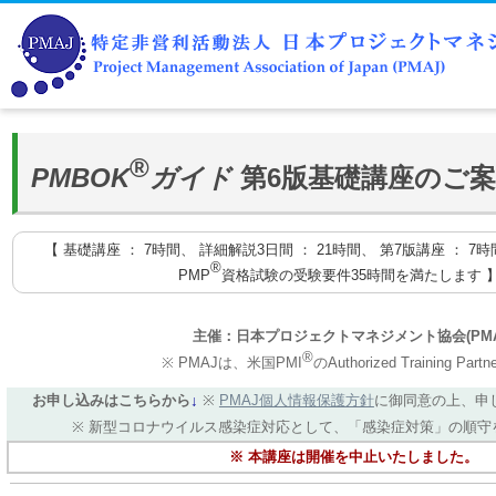
®
PMBOK
ガイド
第6版基礎講座のご案
【 基礎講座 ： 7時間、 詳細解説3日間 ： 21時間、 第7版講座 ： 7時
®
PMP
資格試験の受験要件35時間を満たします 
主催：日本プロジェクトマネジメント協会(PMA
®
※ PMAJは、米国PMI
のAuthorized Training Par
お申し込みはこちらから
↓
※
PMAJ個人情報保護方針
に御同意の上、申
※ 新型コロナウイルス感染症対応として、「感染症対策」の順守
※ 本講座は開催を中止いたしました。