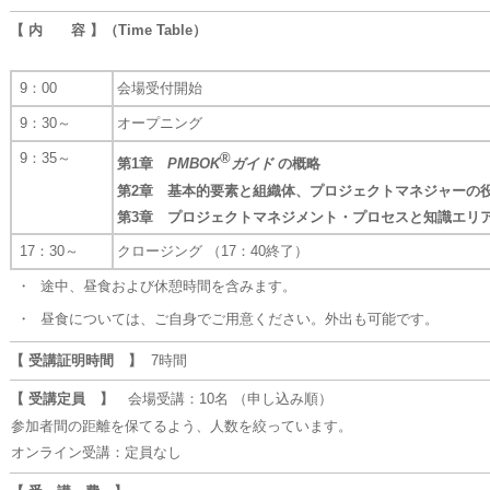
【 内 容 】（Time Table）
9：00
会場受付開始
9：30～
オープニング
9：35～
®
第1章
PMBOK
ガイド
の概略
第2章 基本的要素と組織体、プロジェクトマネジャーの
第3章 プロジェクトマネジメント・プロセスと知識エリ
17：30～
クロージング （17：40終了）
・
途中、昼食および休憩時間を含みます。
・
昼食については、ご自身でご用意ください。外出も可能です。
【 受講証明時間 】
7時間
【 受講定員 】
会場受講：10名 （申し込み順）
参加者間の距離を保てるよう、人数を絞っています。
オンライン受講：定員なし