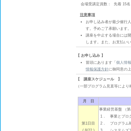
会場受講定員数：
先着 1
注意事項
お申し込み者が最少催行人
す。予めご了承願います
講座を中止する場合には開
します。また、お支払い
【 お申し込み 】
冒頭にあります「
個人情
情報保護方針
に御同意の
【 講座スケジュール 】
（一部プログラム見直等により
月 日
事業経営基盤 （第
1． 事業とプログ
第1日目
2． プログラム戦
( 8/22 )
3． システムズア