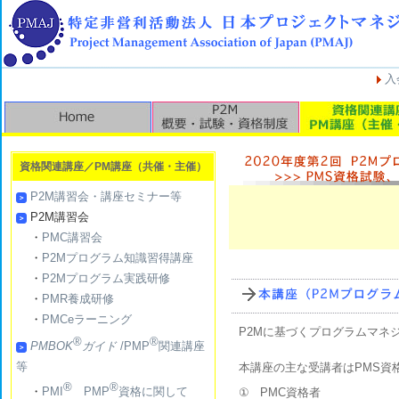
入
資格関連講座／PM講座（共催・主催）
P2M講習会・講座セミナー等
P2M講習会
・
PMC講習会
・
P2Mプログラム知識習得講座
・
P2Mプログラム実践研修
・
PMR養成研修
・
PMCeラーニング
P2Mに基づくプログラムマネ
®
®
PMBOK
ガイド
/PMP
関連講座
等
本講座の主な受講者はPMS資
®
®
・
PMI
PMP
資格に関して
①
PMC資格者