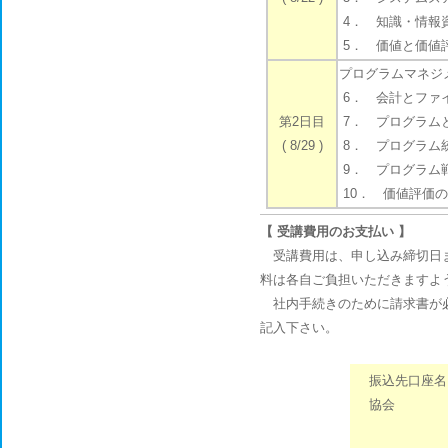
4． 知識・情報資
5． 価値と価値評
プログラムマネジ
6． 会計とファイ
第2日目
7． プログラム
( 8/29 )
8． プログラム統
9． プログラム
10． 価値評価の
【 受講費用のお支払い 】
受講費用は、申し込み締切日ま
料は各自ご負担いただきますよ
社内手続きのために請求書が必
記入下さい。
振込先口座名
協会
トクヒ）