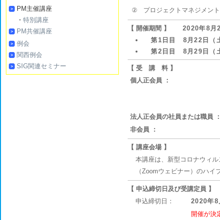
PM主催講座
②
プロジェクトマネジメント
・
特別講座
【 開催期間 】
2020年8
PM共催講座
第1日目 8月22日（土
例会
第2日目 8月29日（土
関西例会
SIG関連セミナー
【 受 講 料 】
個人正会員 ：
法人正会員の社員または職員 
非会員 ：
【 講座会場 】
本講座は、新型コロナウィル
（Zoomウェビナー）のハイ
【 申込締切日及び受講定員 】
申込締切日：
2020年
開催が決