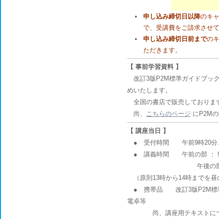
三菱UFJ
申し込み締切日以降
のキ
で、受講費をご請求させ
申し込み締切日前まで
の
ただきます
。
【 事前学習資料 】
改訂3版P2M標準ガイドブック
めいたします。
全国の書店で販売しております。
尚、
こちらのページ
にP2M
【 講座当日 】
● 受付時間 午前9時20分
● 講義時間 午前の部 ： 9
午後の部 ： 14時
（原則13時から14時までを
● 携帯品 改訂3版P2M標
電卓等
尚、講座用テキストにつき