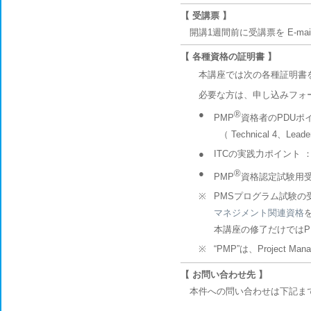
【 受講票 】
開講1週間前に受講票を E-m
【 各種資格の証明書 】
本講座では次の各種証明書
必要な方は、申し込みフォ
●
®
PMP
資格者のPDUポ
（ Technical 4、Leader
●
ITCの実践力ポイント 
●
®
PMP
資格認定試験用
※
PMSプログラム試験の
マネジメント関連資格
本講座の修了だけでは
※
“PMP”は、Project Mana
【 お問い合わせ先 】
本件への問い合わせは下記ま