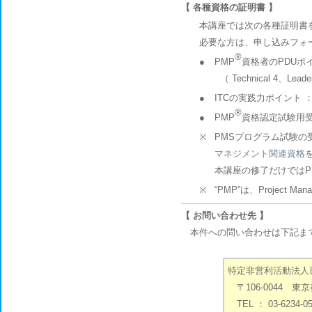
【 各種資格の証明書 】
本講座では次の各種証明書
必要な方は、申し込みフォ
®
●
PMP
資格者のPDUポ
（ Technical 4、Leader
●
ITCの実践力ポイント 
®
●
PMP
資格認定試験用
※
PMSプログラム試験の
マネジメント関連資格
本講座の修了だけでは
※
“PMP”は、Project Mana
【 お問い合わせ先 】
本件への問い合わせは下記ま
特定非営利活動法人
〒106-0044 
TEL ： 03-6234-0