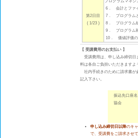
プログラムマネジ
6． 会計とファイ
第2日目
7． プログラム
( 1/23 )
8． プログラム統
9． プログラム
10． 価値評価の
【 受講費用のお支払い 】
受講費用は、申し込み締切日ま
料は各自ご負担いただきますよ
社内手続きのために請求書が必
記入下さい。
振込先口座名
協会
トクヒ）
三菱UFJ
申し込み締切日以降
のキ
で、受講費をご請求させ