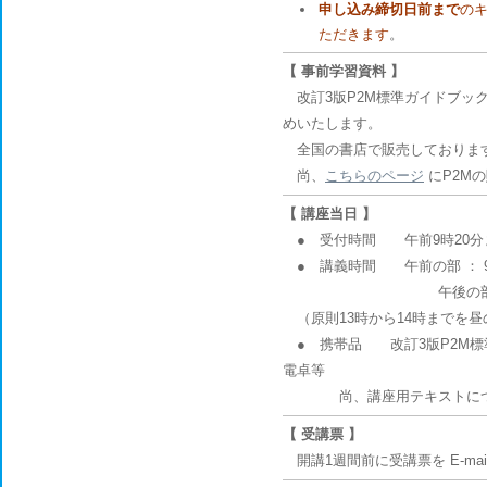
申し込み締切日前まで
の
ただきます
。
【 事前学習資料 】
改訂3版P2M標準ガイドブック
めいたします。
全国の書店で販売しております。
尚、
こちらのページ
にP2M
【 講座当日 】
● 受付時間 午前9時20分
● 講義時間 午前の部 ： 9
午後の部 ： 14時
（原則13時から14時までを
● 携帯品 改訂3版P2M標
電卓等
尚、講座用テキストにつき
【 受講票 】
開講1週間前に受講票を E-m