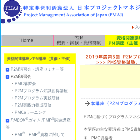
入
資格関連講座／PM講座（共催・主催）
P2M講習会・講座セミナー等
P2M講習会
・
PMC講習会
・
P2Mプログラム知識習得講座
・
P2Mプログラム実践研修
・
P2M実践力養成研修
・
PMCeラーニング
P2Mに基づくプログラムマネ
®
®
PMBOK
ガイド
/PMP
関連講座
等
本講座の主な受講者はPMS資
®
®
・
PMI
PMP
資格に関して
①
PMC資格者