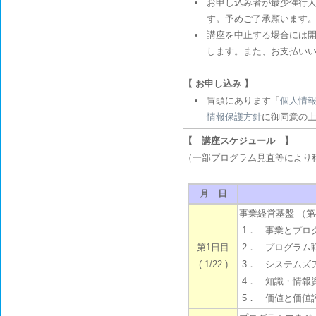
お申し込み者が最少催行人
す。予めご了承願います
講座を中止する場合には開
します。また、お支払い
【 お申し込み 】
冒頭にあります「
個人情
情報保護方針
に御同意の
【 講座スケジュール 】
（一部プログラム見直等により
月 日
事業経営基盤 （第
1． 事業とプログ
第1日目
2． プログラム戦
( 1/22 )
3． システムズア
4． 知識・情報資
5． 価値と価値評