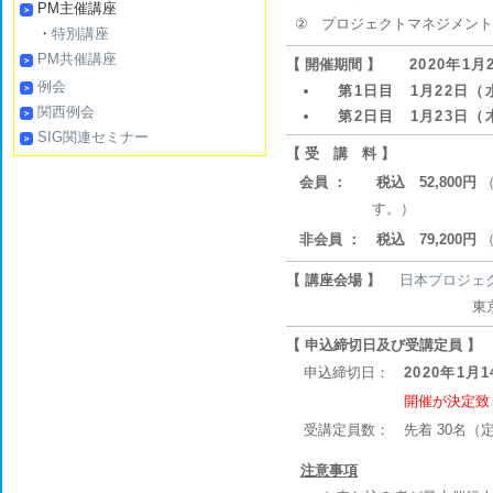
PM主催講座
②
プロジェクトマネジメント
・
特別講座
PM共催講座
【 開催期間 】
2020年1
例会
第1日目 1月22日（水
関西例会
第2日目 1月23日（木
SIG関連セミナー
【 受 講 料 】
会員 ：
税込 52,800円
（
す。）
非会員 ：
税込 79,200円
（
【 講座会場 】
日本プロジェ
東京都港区東麻布一丁
【 申込締切日及び受講定員 】
申込締切日：
2020年1月
開催が決定致
受講定員数：
先着 30名
注意事項