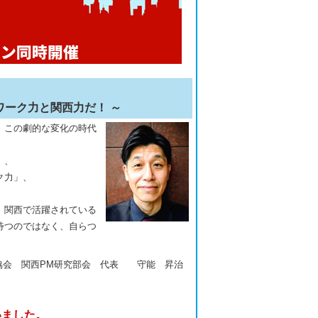
ワーク力と関西力だ！ ～
。この劇的な変化の時代
」、
ク力」、
、関西で活躍されている
待つのではなく、自らつ
協会 関西PM研究部会 代表 守能 昇治
。
いました。