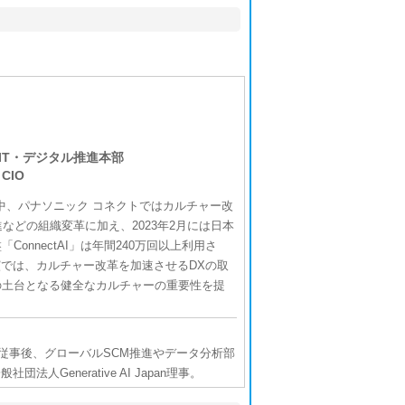
IT・デジタル推進本部
CIO
、パナソニック コネクトではカルチャー改
などの組織変革に加え、2023年2月には日本
onnectAI」は年間240万回以上利用さ
演では、カルチャー改革を加速させるDXの取
の土台となる健全なカルチャーの重要性を提
に従事後、グローバルSCM推進やデータ分析部
人Generative AI Japan理事。