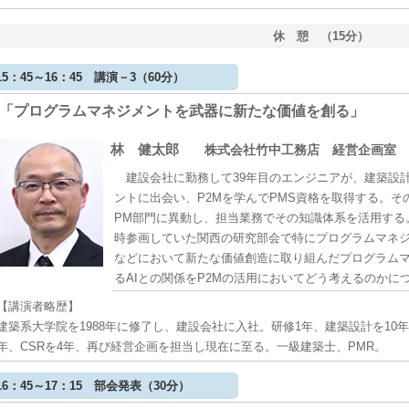
休 憩 （15分）
15：45～16：45 講演－3（60分）
「プログラムマネジメントを武器に新たな価値を創る」
林 健太郎
株式会社竹中工務店 経営企画室 
建設会社に勤務して39年目のエンジニアが、建築設
ントに出会い、P2Mを学んでPMS資格を取得する。
PM部門に異動し、担当業務でその知識体系を活用する
時参画していた関西の研究部会で特にプログラムマネ
などにおいて新たな価値創造に取り組んだプログラム
るAIとの関係をP2Mの活用においてどう考えるのかに
【講演者略歴】
建築系大学院を1988年に修了し、建設会社に入社。研修1年、建築設計を10年
年、CSRを4年、再び経営企画を担当し現在に至る。一級建築士、PMR。
16：45～17：15 部会発表（30分）