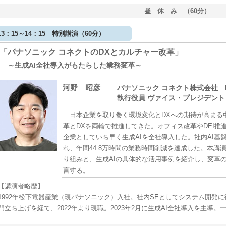
昼 休 み （60分）
13：15～14：15 特別講演（60分）
「パナソニック コネクトのDXとカルチャー改革」
～生成AI全社導入がもたらした業務変革～
河野 昭彦
パナソニック コネクト株式会社 
執行役員 ヴァイス・プレジデント 
日本企業を取り巻く環境変化とDXへの期待が高まる中
革とDXを両輪で推進してきた。オフィス改革やDEI推進
企業としていち早く生成AIを全社導入した。社内AI基盤「C
れ、年間44.8万時間の業務時間削減を達成した。本講
り組みと、生成AIの具体的な活用事例を紹介し、変革
言する。
【講演者略歴】
1992年松下電器産業（現パナソニック）入社。社内SEとしてシステム開発
門立ち上げを経て、2022年より現職。2023年2月に生成AI全社導入を主導。一般社団法