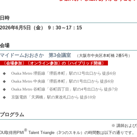
日時
2026年6月5日（金） 9：30～17：15
会場
マイドームおおさか 第3会議室
（大阪市中央区本町橋 2番5号）
〔会場参加〕〔オンライン参加〕の〔ハイブリッド開催〕
◆
Osaka Metro 堺筋線「堺筋本町」駅の12号出口から 徒歩6分
◆
Osaka Metro 中央線「堺筋本町」駅の1号出口から 徒歩6分
◆
Osaka Metro 谷町線「谷町四丁目」駅の4号出口から 徒歩7分
◆
京阪電鉄「天満橋」駅の東改札口から 徒歩10分
プログラム
※ 講師およ
®
DU取得用PMI
Talent Triangle（3つのスキル）の時間数は以下の通りです。