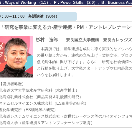
W：Ways of Working （1.5）、P：Power Skills （2.0）、B：Business 
9：30～11：00 基調講演（90分）
「研究を事業に変える力-産学連携・PM・アントレプレナーシ
杉村 逸郎
奈良国立大学機構 奈良カレッジズ
本講演では、産学連携を成功に導く実践的なノウハウ
の乗り越え方から、連携の立ち上げ・契約交渉、プロジ
点で具体的に掘り下げます。さらに、研究を社会価値
と行動を取り上げ、大学発スタートアップや社内起業
ハウをお届けします。
【講演者略歴】
北海道大学大学院水産学研究科（水産学博士）
北海道乳業株式会社（商品開発＆乳酸菌の研究）
ステムセルサイエンス株式会社（ES細胞等の研究）
理化学研究所（ES細胞等の研究）
北海道システムサイエンス株式会社（次世代シーケンス等のバイオインフォ
北海道大学（産学連携＆アントレプレナーシップ教育）