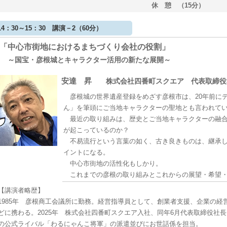
休 憩 （15分）
14：30～15：30 講演－2（60分）
「中心市街地におけるまちづくり会社の役割」
～国宝・彦根城とキャラクター活用の新たな展開～
安達 昇
株式会社四番町スクエア 代表取締役
彦根城の世界遺産登録をめざす彦根市は、20年前に
ん」を筆頭にご当地キャラクターの聖地とも言われて
最近の取り組みは、歴史とご当地キャラクターの融合
が起こっているのか？
不易流行という言葉の如く、古き良きものは、継承し
イントになる。
中心市街地の活性化もしかり。
これまでの彦根の取り組みとこれからの展望・希望・
【講演者略歴】
1985年 彦根商工会議所に勤務。経営指導員として、創業者支援、企業の
どに携わる。2025年 株式会社四番町スクエア入社、同年6月代表取締役社
の公式ライバル「わるにゃんこ将軍」の派遣並びにお世話係を担当。