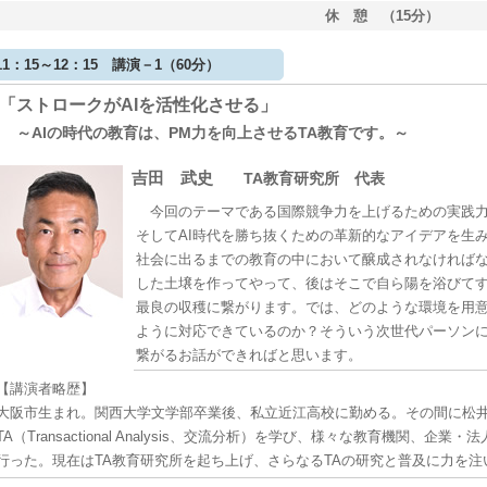
休 憩 （15分）
11：15～12：15 講演－1（60分）
「ストロークがAIを活性化させる」
～AIの時代の教育は、PM力を向上させるTA教育です。～
吉田 武史
TA教育研究所 代表
今回のテーマである国際競争力を上げるための実践力
そしてAI時代を勝ち抜くための革新的なアイデアを生
社会に出るまでの教育の中において醸成されなければ
した土壌を作ってやって、後はそこで自ら陽を浴びて
最良の収穫に繋がります。では、どのような環境を用
ように対応できているのか？そういう次世代パーソン
繋がるお話ができればと思います。
【講演者略歴】
大阪市生まれ。関西大学文学部卒業後、私立近江高校に勤める。その間に松井
TA（Transactional Analysis、交流分析）を学び、様々な教育機関、
行った。現在はTA教育研究所を起ち上げ、さらなるTAの研究と普及に力を注