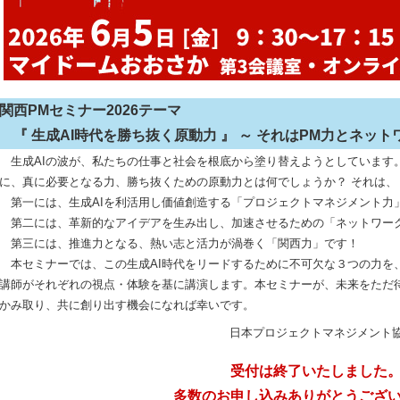
関西PMセミナー2026テーマ
『 生成AI時代を勝ち抜く原動力 』 ～ それはPM力とネット
生成AIの波が、私たちの仕事と社会を根底から塗り替えようとしています
に、真に必要となる力、勝ち抜くための原動力とは何でしょうか？ それは、
第一には、生成AIを利活用し価値創造する「プロジェクトマネジメント力
第二には、革新的なアイデアを生み出し、加速させるための「ネットワー
第三には、推進力となる、熱い志と活力が渦巻く「関西力」です！
本セミナーでは、この生成AI時代をリードするために不可欠な３つの力を
講師がそれぞれの視点・体験を基に講演します。本セミナーが、未来をただ
かみ取り、共に創り出す機会になれば幸いです。
日本プロジェクトマネジメント
受付は終了いたしました
多数のお申し込みありがとうござ