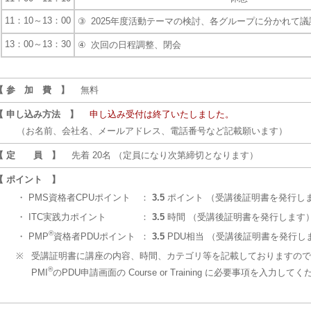
11：10～13：00
③
2025年度活動テーマの検討、各グループに分かれて議
13：00～13：30
④
次回の日程調整、閉会
【 参 加 費 】
無料
【 申し込み方法 】
申し込み受付は終了いたしました。
（お名前、会社名、メールアドレス、電話番号など記載願います）
【 定 員 】
先着 20名 （定員になり次第締切となります）
【 ポイント 】
・
PMS資格者CPUポイント
：
3.5
ポイント （受講後証明書を発行し
・
ITC実践力ポイント
：
3.5
時間 （受講後証明書を発行します）
®
・
PMP
資格者PDUポイント
：
3.5
PDU相当 （受講後証明書を発行し
※
受講証明書に講座の内容、時間、カテゴリ等を記載しておりますので
®
PMI
のPDU申請画面の Course or Training に必要事項を入力して