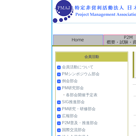
会員活動
会員活動について
PMシンポジウム部会
例会部会
PM研究部会
・
各部会開催予定表
SIG推進部会
PM研究・研修部会
広報部会
P2M普及・推進部会
国際交流部会