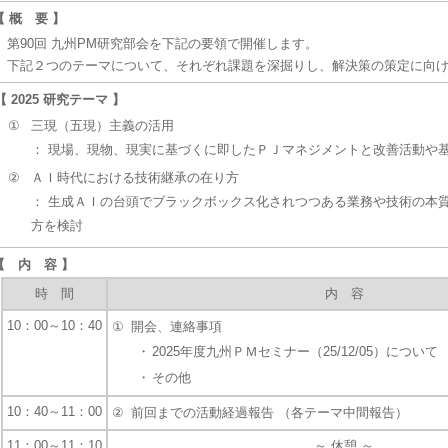
【 概 要 】
第90回 九州PM研究部会を下記の要領で開催します。
下記２つのテーマについて、それぞれ課題を深掘りし、解決策の策定に向
【 2025 研究テーマ 】
①
三現（五現）主義の活用
： 現場、現物、現実に基づくに即したＰＪマネジメントと改善活動や
②
ＡＩ時代における技術継承の在り方
： 生成ＡＩの台頭でブラックボックス化されつつある業務や技術の本
方を検討
【 内 容 】
時 間
内 容
10：00～10：40
①
開会、連絡事項
・
2025年度九州ＰＭセミナー（25/12/05）について
・
その他
10：40～11：00
②
前回までの活動経過報告 （各テーマ中間報告）
11：00～11：10
～ 休憩 ～