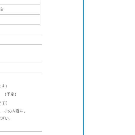
論
ます）
 （予定）
ます）
、その内容を、
ください。