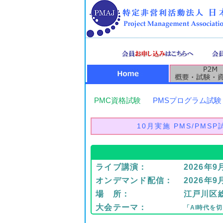
PMC
資格試験
PMS
プログラム試験
10月実施 PMS/PMS
ライブ講演：
2026年
オンデマンド配信：
2026年
場 所：
江戸川区
大会テーマ：
「AI時代を