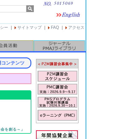
シー
｜
サイトマップ
｜
FAQ
｜
アクセス
用コンテンツ
）
社会を創る～」