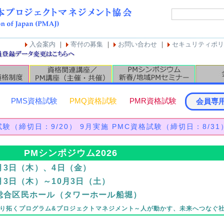
入会案内
｜
寄付の募集
｜
お問い合わせ
｜
セキュリティポリ
PMS
資格試験
PMQ
資格試験
PMR
資格試験
会員専
P試験（締切日：9/20） 9月実施 PMC資格試験（締切日：8/31
PMシンポジウム2026
9月3日（木）、4日（金）
9月3日（木）～10月3日（土）
総合区民ホール（タワーホール船堀）
切り拓くプログラム&プロジェクトマネジメント～人が動かす、未来へつなぐ