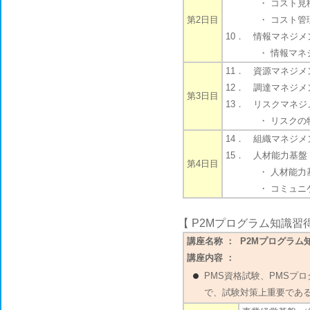
・ コスト見積
第2日目
・ コスト管
10． 情報マネジメン
・ 情報マネジ
11． 資源マネジメン
12． 調達マネジメン
第3日目
13． リスクマネジメ
・ リスクの特
14． 組織マネジメン
15． 人材能力基盤 
第4日目
・ 人材能力基
・ コミュニケー
【
P2Mプログラム知識習
講座名称 ： P2Mプログラム
講座内容 ：
PMS資格試験、PMSプ
で、試験対策上重要であ