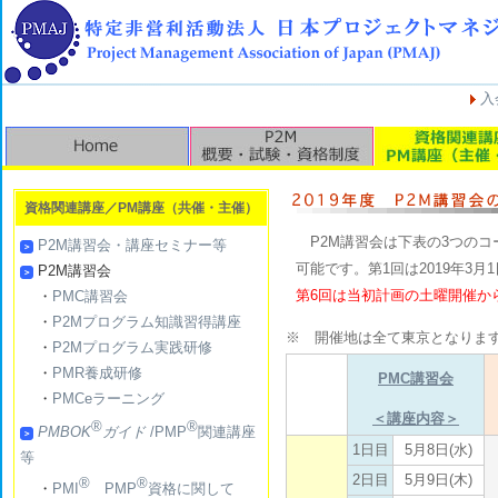
入
資格関連講座／PM講座（共催・主催）
P2M講習会は下表の3つのコ
P2M講習会・講座セミナー等
可能です。第1回は2019年3
P2M講習会
第6回は当初計画の土曜開催か
・
PMC講習会
・
P2Mプログラム知識習得講座
※ 開催地は全て東京となりま
・
P2Mプログラム実践研修
・
PMR養成研修
PMC講習会
・
PMCeラーニング
＜講座内容＞
®
®
PMBOK
ガイド
/PMP
関連講座
1日目
5月8日(水)
等
2日目
5月9日(木)
®
®
・
PMI
PMP
資格に関して