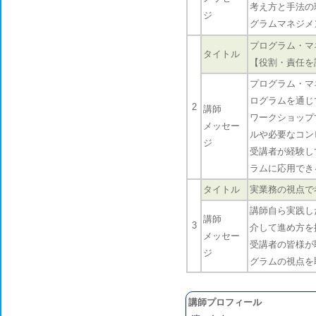
考え方と手法の
ジ
グラムマネジメ
プログラム・マ
タイトル
【役割・責任を
プログラム・マ
ログラムを通じ
2
講師
ワークショップ
メッセー
ルや必要なコン
ジ
受講者が経験し
ラムに応用でき
タイトル
実業務の視点で
講師自ら実践した
講師
3
介して進め方を
メッセー
受講者の皆様が
ジ
グラムの視点を
講師プロフィール