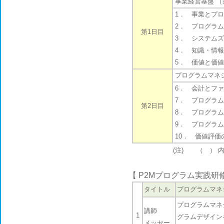
事業経営基盤 （第
1． 事業とプログ
2． プログラム戦
第1日目
3． システムズア
4． 知識・情報資
5． 価値と価値評
プログラムマネジ
6． 会計とファイ
7． プログラムと
第2日目
8． プログラム統
9． プログラム戦
10． 価値評価の
(注) （ ） 
【
P2Mプログラム実践研
タイトル
プログラムマネ
プログラムマネ
講師
1
グラムデザイン
メッセー