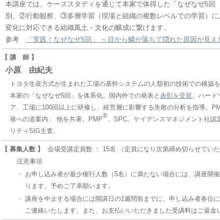
本講座では、ケーススタディを通じて本家で体得した「なぜなぜ5回
別、②行動観察、③多層学習（現場と組織の複数レベルでの学習）に
変化に対応できる組織風土・文化の醸成に繋げます。
参考
「実践！なぜなぜ5回」 ～目から鱗が落ちて隠れた原因が見え
【 講 師 】
小原 由紀夫
トヨタ生産方式が生まれた工場の基幹システムの人類初の技術での構築を
本家の「なぜなぜ5回」を体系化。国内外での発表と
表彰を受賞
。ハード
ア、工場に100回以上に研修し、経営層に影響する失敗の分析を指導。PM
®
発への道案内」 他を共著。PMP
。SPC。ケイデンスマネジメント社認
リティSIG主査。
【 募集人数 】
会場受講定員数 ： 15名 （定員になり次第締め切らせてい
注意事項
・
お申し込み者が最少催行人数（5名）に満たない場合には、講座開
ります。予めご了承願います。
・
講座を中止する場合には開講日の1週間前までに、申し込み者各位にE-
ご連絡いたします。また、お支払いいただきました受講料はご返金