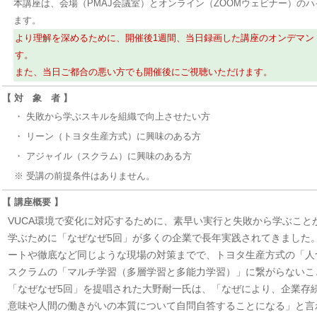
本講座は、会場（PMAJ会議室）とオンライン（ZOOMウェビナー）の
ます。
より理解を深めるために、開催後1週間、当日録画した講座のオンデマン
す。
また、当日ご都合の悪い方でも開催後にご視聴いただけます。
【 対 象 者 】
・
失敗から学ぶスキルを組織で向上させたい方
・
リーン（トヨタ生産方式）に興味のある方
・
アジャイル（スクラム）に興味のある方
※ 受講の前提条件はありません。
【 講座概要 】
VUCA環境で変化に対応するために、素早い実行と失敗から学ぶこと
学ぶために「なぜなぜ5回」が多くの企業で長年実践されてきました
ートや徹底など同じような現場の対策までで、トヨタ生産方式の「人
スクラムの「マルチ学習（多層学習と多能力学習）」に繋がらないこ
「なぜなぜ5回」を提唱された大野耐一氏は、「なぜにより、企業存
意味や人間の働きがいの本質について自問自答することになる」と言