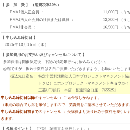
【 参 加 費 】 （消費税率10%）
PMAJ個人正会員 ：
11,000円 （う
PMAJ法人正会員の社員または職員 ：
13,200円 （う
PMAJ非会員 ：
16,500円 （う
【 申し込み締切日 】
2025年10月15日（水）
【 参加費用のお支払い及びキャンセルについて 】
参加費用は開催決定後、下記の指定銀行へお振込みください。
恐縮ですが、振込手数料は各自ご負担いただきますよう、お願いいたしま
振込先口座名：
特定非営利活動法人日本プロジェクトマネジメント協
トクヒ）ニホンプロジェクトマネジメントキョウカイ
三菱UFJ銀行 本店 普通預金口座 7655251
申し込み締切日以降
のキャンセル ： ご返金致しかねます。
（未納の場合でも席を確保しますので、受講費をご請求させていただきます
申し込み締切日前まで
のキャンセル ： 受講費より振り込み手数料を差引い
きます
。
【 各種ポイント 】
（下記、証明書を発行します。）