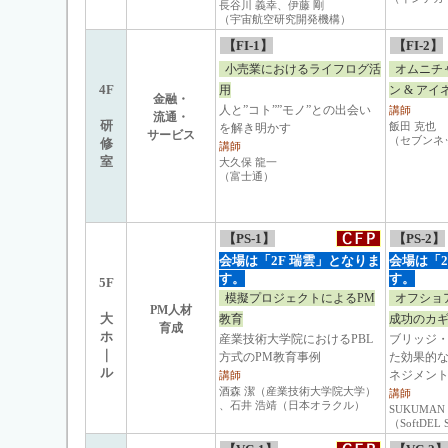
長谷川 義幸、伊藤 剛
（宇宙航空研究開発機構）
【FI-1】
【FI-2】
小売業におけるライフログ活
オムニチ
4F
用
ン & ア
金融・
人と”コト””モノ”との出会い
講師
流通・
研
飯田 克也
を解き明かす
サービス
（セブンネ
修
講師
室
大久保 龍一
（富士通）
【PS-1】
【PS-2】
会場は「2F 瑞雲」となりま
会場は「2
す。
す。
5F
模擬プロジェクトによるPM
オフショ
PM人材
大
教育
成功のカ
育成
ホ
産業技術大学院におけるPBL
ブリッジ
｜
方式のPM教育事例
た効果的
ル
ネジメン
講師
酒森 潔（産業技術大学院大学）
講師
、石井 浩靖（日本オラクル）
SUKUMAN 
（SoftDEL S