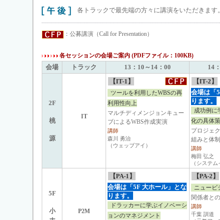
各トラックで最先端の方々に講演をいただきます。
：公募講演（Call for Presentation）
各セッションの会場ご案内 (PDFファイル：100KB)
会場
トラック
13：10～14：00
14
【IT-1】
【IT-2】
会場は「5
ツールを利用したWBSの再
ります。
2F
利用性向上
成功例に
マルチディメンジョンキュー
IT
桃
化の具体
ブによるWBS作成実演
プロジェ
講師
源
森川 勇治
組みと体
（ウェッブアイ）
講師
梅田 弘之
（システム
【PA-1】
【PA-2】
会場は「5F 大ホール」とな
ニュービ
5F
ります。
関係者と
ドラッカーに学ぶイノベーシ
講師
小
P2M
千葉 訓道
ョンのマネジメント
ホ