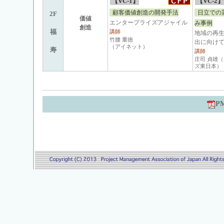
【VC-1】
【VC-2】
顧客価値創造の開発手法
日立での
2F
価値
エンタープライズアジャイル
み事例
創造
福
講師
地域の再
竹腰 重徳
出に向け
（アイネット）
寿
講師
庄司 貞雄
ズ東日本）
P