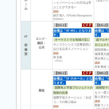
（元気アッ
～イノベーションの方法は学
｜
ぶことができる～
ル
講師
緒方 慎八（O'Gatha Management
Institute）
【EG-1】
【EG-2
会場は「4F 401」となりま
会場は「2
す。
す。
4F
エンジ・
オーケストラを地域の宝に
超マルチ
建設・
サンフランシスコ交響楽団に
ロジェク
研
公共
おける公共イノベーション
修
病院情報
講師
室
保障系大
林 宏典
発を例と
（デル）
講師
井形 繁雄（A
【MS-1】
【MS-2
会場は「5F 小ホール」とな
会場は「4
ります。
す。
国際有人宇宙プロジェクトの
統制型マ
製造
もう一度ジ
技術の伝承
取り戻す
国際宇宙ステーション「きぼ
講師
う」での取り組み
齋藤 ウィリ
講師
（インテカ