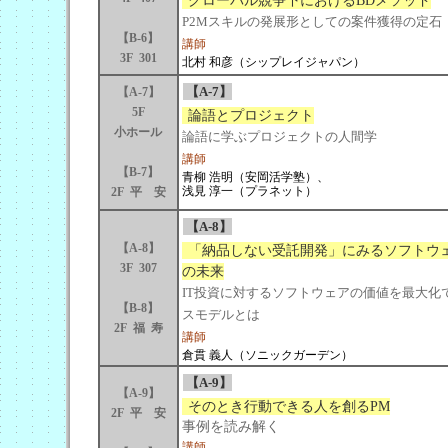
グローバル競争下におけるBDメソッド
P2Mスキルの発展形としての案件獲得の定石
【B-6】
講師
3F 301
北村 和彦（シップレイジャパン）
【A-7】
【A-7】
5F
論語とプロジェクト
小ホール
論語に学ぶプロジェクトの人間学
講師
【B-7】
青柳 浩明（安岡活学塾）、
浅見 淳一（プラネット）
2F 平 安
【A-8】
【A-8】
「納品しない受託開発」にみるソフトウ
3F 307
の未来
IT投資に対するソフトウェアの価値を最大化
【B-8】
スモデルとは
2F 福 寿
講師
倉貫 義人（ソニックガーデン）
【A-9】
【A-9】
そのとき行動できる人を創るPM
2F 平 安
事例を読み解く
講師