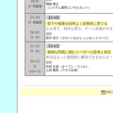
【B-9】
岡崎 博之
4F 研修室
（システム運用コンサルタント）
【A-10】
【A-10】
4F 研修室
部下や後輩を効率よく効果的に育てる
人を育て、自分も育ち、チーム全体の力を
【B-10】
講師
3F 307
田中 淳子（グローバルナレッジネットワーク）
【A-11】
【A-11】
3F 303
複雑な問題に挑むリーダーの思考と対話
本当はもっと創造的に解決できませんか！
【B-11】
講師
5F
中村 文彦（オープン・ウイル）、
上田 雅美（アネゴ企画）
小ホール
PM