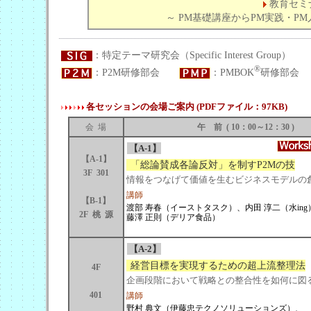
教育セミナ
～ PM基礎講座からPM実践・P
：特定テーマ研究会（Specific Interest Group
®
：P2M研修部会
：PMBOK
研修部会
各セッションの会場ご案内 (PDFファイル：97KB)
会 場
午 前 ( 10：00～12：30 )
【A-1】
【A-1】
「総論賛成各論反対」を制すP2Mの技
3F 301
情報をつなげて価値を生むビジネスモデルの
講師
【B-1】
渡部 寿春（イーストタスク）、内田 淳二（水ing
2F 桃 源
藤澤 正則（デリア食品）
【A-2】
経営目標を実現するための超上流整理法
4F
企画段階において戦略との整合性を如何に図
401
講師
野村 典文（伊藤忠テクノソリューションズ）、