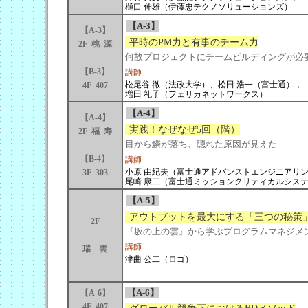
樋口 伸雄（伊藤忠テクノソリューションズ）
【A-3】
【A-3】
平時のPM力と有事のチーム力
2F 桃 源
何故プロジェクトにチームビルディングが必
【B-3】
講師
松尾谷 徹（法政大学）、松田 浩一（富士通），
4F 407
増田 礼子（フェリカネットワークス）
【A-4】
【A-4】
実践！なぜなぜ5回（階）
2F 福 寿
目から鱗が落ち、隠れた原因が見えた
【B-4】
講師
小原 由紀夫（富士通アドバンストエンジニアリ
3F 303
尾崎 康二（富士通ミッションクリティカルシス
【A-5】
アウトプットを最大にする「三つの秘策
2F
『坂の上の雲』から学ぶプログラムマネジメ
講師
瑞 雲
津曲 公二（ロゴ）
【A-6】
【A-6】
4F 407