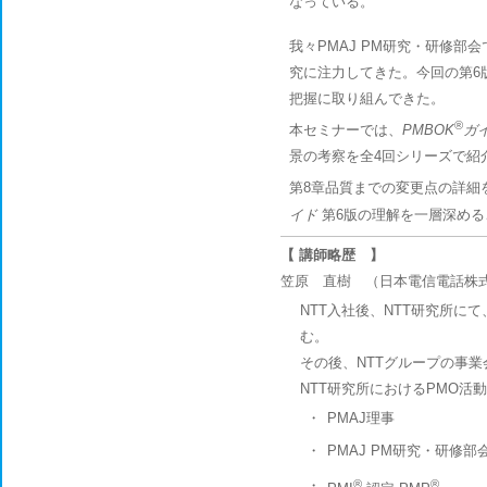
なっている。
我々PMAJ PM研究・研修部会
究に注力してきた。今回の第6
把握に取り組んできた。
®
本セミナーでは、
PMBOK
ガ
景の考察を全4回シリーズで紹
第8章品質までの変更点の詳細
イド
第6版の理解を一層深める
【 講師略歴 】
笠原 直樹 （日本電信電話株
NTT入社後、NTT研究所に
む。
その後、NTTグループの事
NTT研究所におけるPMO活
・
PMAJ理事
・
PMAJ PM研究・研修
・
®
®