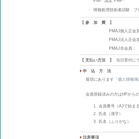
PMI
認定 PMP
・
情報処理技術者試験 プ
【 参 加 費 】
PMAJ個人正会
PMAJ法人正会
PMAJ非会員：
【 支払い方法 】
当日受付にて
申 込 方 法
冒頭にあります「
個人情報保
会員登録済みの方はHPからの
会員番号（AJで始ま
氏名（漢字）
氏名（ふりがな）
注意事項