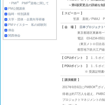
®
®
・
PMI
PMP
資格に関して
～第6版変更点の詳細を知
PM公開講座
【 スピーカー 】
臨時・特別講座
笠原 直樹／PMAJ 
大学・団体・企業向等研修
PMマイスター 私の経験則
【 会 場 】
日本プロジェクト
例会
東京都港区東麻布一丁目5
関西例会
電話 03-6234-0551 (代表)
（東京メトロ日比谷線・神谷
都営地下鉄大江戸線・赤羽
【 CPUポイント 】
1．5 ポイ
【 PDUポイント 】
1．5 ポイン
※ 受講証明書を発行しますので 
【 講演概要 】
®
2017年9月6日に
PMBOK
ガイ
得者は約77万人を超え、
PMB
プロジェクトマネジメントの知