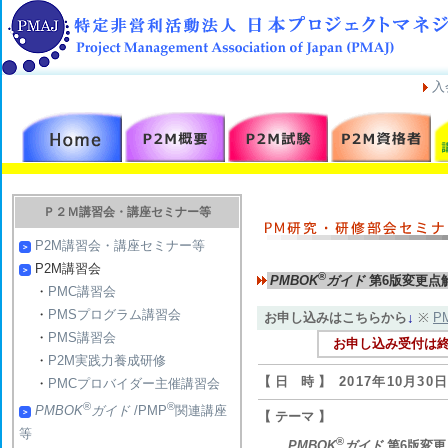
入
Ｐ２Ｍ講習会・講座セミナー等
P2M講習会・講座セミナー等
P2M講習会
®
PMBOK
ガイド
第6版変更点
・
PMC講習会
・
PMSプログラム講習会
お申し込みはこちらから
↓
※
P
・
PMS講習会
お申し込み受付は
・
P2M実践力養成研修
【 日 時 】
2017年10月3
・
PMCプロバイダー主催講習会
®
®
PMBOK
ガイド
/PMP
関連講座
【 テーマ 】
等
®
PMBOK
ガイド
第6版変更