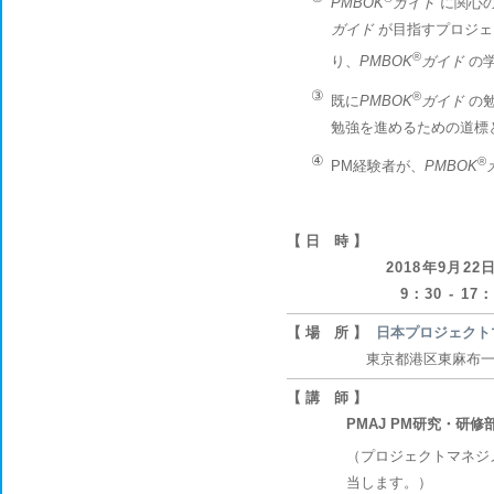
PMBOK
ガイド
に関心の
ガイド
が目指すプロジェ
®
り、
PMBOK
ガイド
の学
③
®
既に
PMBOK
ガイド
の勉
勉強を進めるための道標
④
®
PM経験者が、
PMBOK
【 日 時 】
2018年9月22
9：30 - 17
【 場 所 】
日本プロジェクト
東京都港区東麻布一丁目5
【 講 師 】
PMAJ PM研究・研修
（プロジェクトマネジ
当します。）