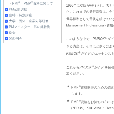
®
®
・
PMI
PMP
資格に関して
1996年に初版が発行され、改
PM公開講座
た。これまでの発行部数は、全
臨時・特別講座
世界標準として普及を続けてい
大学・団体・企業向等研修
Management Professi
PMマイスター 私の経験則
例会
®
関西例会
このような中で、
PMBOK
ガイ
きる講座は、それほど多くはあり
®
PMBOK
ガイド
のエッセンスを
®
これから
PMBOK
ガイド
を勉強
加ください。
★
®
PMP
資格取得のための受験
します。
★
®
PMP
資格をお持ちの方には
(7PDUs、 Skill Area ： Techn