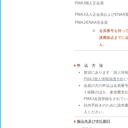
PMAJ個人正会員
PMAJ法人正会員およびENA
PMAJ/ENAA非会員
※
会員番号を持っ
講費振込までに
ん。
申 込 方 法
冒頭にあります「
個人情
PMAJ個人情報保護方針
に
会員の方の申込は会員番号
ト経験のほか、参加費支
PMAJ会員登録をされて
社内手続きのために請求
入ください。
振込先及び支払期日