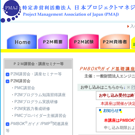
入
Ｐ２Ｍ講習会・講座セミナー等
P2M講習会・講座セミナー等
主催：一般財団法人エンジニア
P2M講習会
お申し込みはこちらから
↓
※
P
・
PMC講習会
・
P2Mプログラム知識習得講座
お申し込み受付は終
・
P2Mプログラム実践研修
本講座は開催が決
・
P2M実践力養成研修
・
PMCプロバイダー主催講習会
本講座は
PMBOK
®
®
PMBOK
ガイド
/PMP
関連講座
申し込み期限およ
等