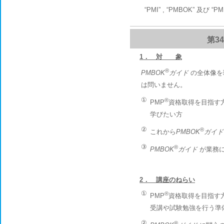
“PMI” , “PMBOK” 及び “P
第3
1． 対 象
®
PMBOK
ガイド
の全体像を
は問いません。
①
®
PMP
資格取得を目指す方
学びたい方
②
®
これから
PMBOK
ガイド
③
®
PMBOK
ガイド
が業務に
2． 講座のねらい
①
®
PMP
資格取得を目指す
受講や試験勉強を行う準
②
®