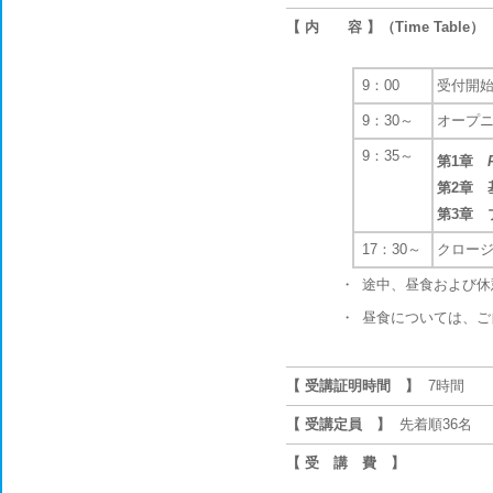
【 内 容 】（Time Table）
9：00
受付開
9：30～
オープ
9：35～
第1章
第2章 
第3章 
17：30～
クロージ
・
途中、昼食および休
・
昼食については、ご
【 受講証明時間 】
7時間
【 受講定員 】
先着順36名
【 受 講 費 】