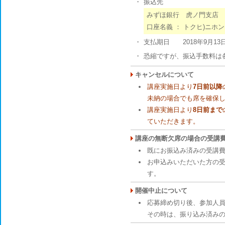
・
振込先
みずほ銀行 虎ノ門支店 普通
口座名義 ： トクヒ)ニホ
・
支払期日 2018年9月13
・
恐縮ですが、振込手数料は
キャンセルについて
講座実施日より
7日前以降
未納の場合でも席を確保
講座実施日より
8日前まで
ていただきます。
講座の無断欠席の場合の受講
既にお振込み済みの受講
お申込みいただいた方の
す。
開催中止について
応募締め切り後、参加人員
その時は、振り込み済み