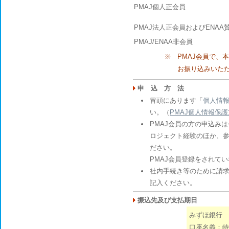
PMAJ個人正会員
PMAJ法人正会員およびENA
PMAJ/ENAA非会員
※
PMAJ会員で、
お振り込みいた
申 込 方 法
冒頭にあります「
個人情
い。（
PMAJ個人情報保
PMAJ会員の方の申込み
ロジェクト経験のほか、
ださい。
PMAJ会員登録をされて
社内手続き等のために請
記入ください。
振込先及び支払期日
みずほ銀行 虎
口座名義：特