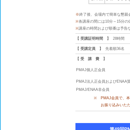
※
終了後、会場内で簡単な懇親
※
各講座の間には10分～15分
※
講座の時間および順番は予告
【 受講証明時間 】
28時間
【 受講定員 】
先着順36名
【 受 講 費 】
PMAJ個人正会員
PMAJ法人正会員およびENA
PMAJ/ENAA非会員
※
PMAJ会員で、
お振り込みいた
第49回P