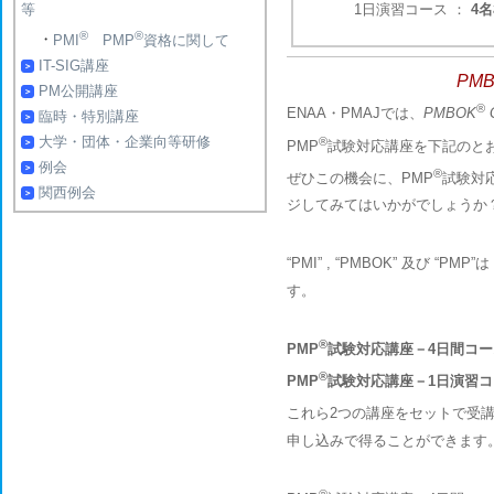
1日演習コース ：
4名
等
®
®
・
PMI
PMP
資格に関して
IT-SIG講座
PM
PM公開講座
®
ENAA・PMAJでは、
PMBOK
臨時・特別講座
大学・団体・企業向等研修
®
PMP
試験対応講座を下記のと
例会
®
ぜひこの機会に、PMP
試験対
関西例会
ジしてみてはいかがでしょうか
“PMI” , “PMBOK” 及び “PMP”は P
す。
®
PMP
試験対応講座－4日間コー
®
PMP
試験対応講座－1日演習コ
これら2つの講座をセットで受講
申し込みで得ることができます
®