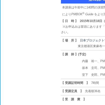
本講座は午前中に140問の演
®
により
PMBOK
Guide
をより
【 日 時 】
2015年10月18日（
※お申込みは冒頭にあります「
さい。
【 場 所 】
日本プロジェクト
東京都港区東麻布一丁目5
【 講 師 】(予定)
内藤 裕一、PM
坂本 圭司、PM
堂下 史郎、PM
【 受講証明時間 】
7時間
【 受講定員 】
先着順36名
【 受 講 費 】