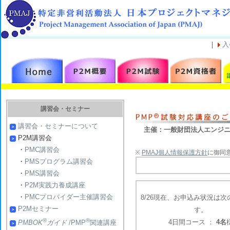
｜
入
講習会・セミナー
講習会・セミナーについて
主催：一般財団法人エンジニア
P2M講習会
・
PMC講習会
※
PMAJ個人情報保護方針
に御同
・
PMSプログラム講習会
・
PMS講習会
・
P2M実践力養成講座
・
PMCプロバイダー主催講習会
8/26現在、お申込み状況は
P2Mセミナー
す。
®
®
4日間コース ：
4名
PMBOK
ガイド
/PMP
関連講座