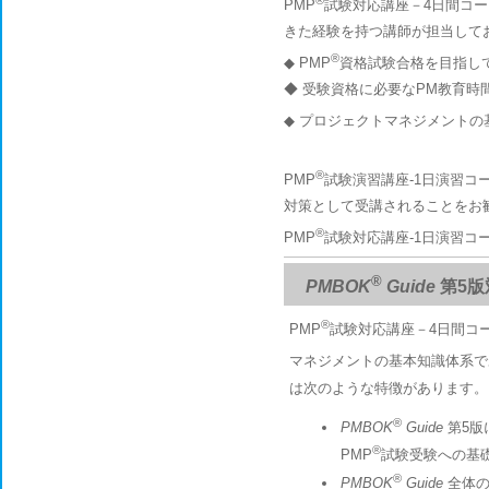
PMP
試験対応講座－4日間コ
きた経験を持つ講師が担当して
®
◆ PMP
資格試験合格を目指し
◆ 受験資格に必要なPM教育時
◆ プロジェクトマネジメントの
®
PMP
試験演習講座-1日演習コ
対策として受講されることをお
®
PMP
試験対応講座-1日演習コ
®
PMBOK
Guide
第5版
®
PMP
試験対応講座－4日間コー
マネジメントの基本知識体系で
は次のような特徴があります。
®
PMBOK
Guide
第5版
®
PMP
試験受験への基
®
PMBOK
Guide
全体の