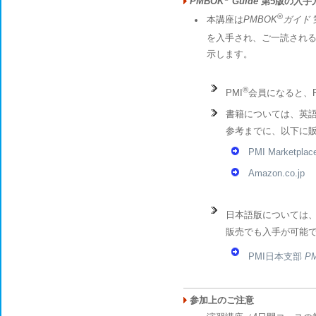
PMBOK
Guide
第5版の入手
®
本講座は
PMBOK
ガイド
を入手され、ご一読され
示します。
®
PMI
会員になると、P
書籍については、英
参考までに、以下に
PMI Marketplac
Amazon.co.jp
日本語版については、
販売でも入手が可能
PMI日本支部
P
参加上のご注意