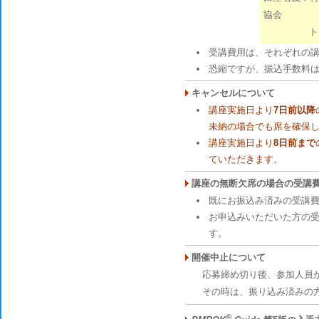
協会
トクヒ)ニ
受講費用は、それぞれの講
恐縮ですが、振込手数料
キャンセルについて
講座実施日より
7日前以降
未納の場合でも席を確保
講座実施日より
8日前まで
ていただきます。
講座の無断欠席の場合の受講
既にお振込み済みの受講
お申込みいただいた方の
す。
開催中止について
応募締め切り後、参加人員が1
その時は、振り込み済みの方
®