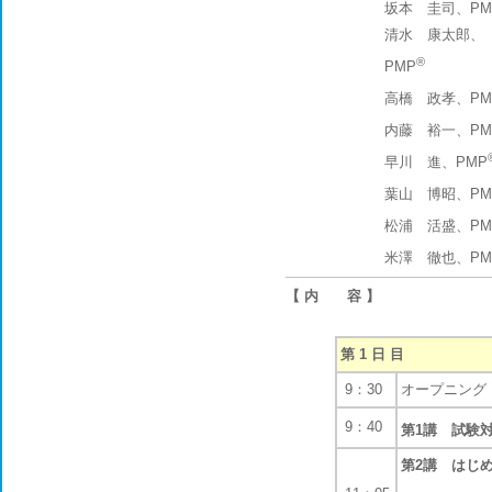
坂本 圭司、PM
清水 康太郎、
®
PMP
高橋 政孝、PM
内藤 裕一、PM
早川 進、PMP
葉山 博昭、PM
松浦 活盛、PM
米澤 徹也、PM
【 内 容 】
第 1 日 目
9：30
オープニング
9：40
第1講 試験
第2講 はじ