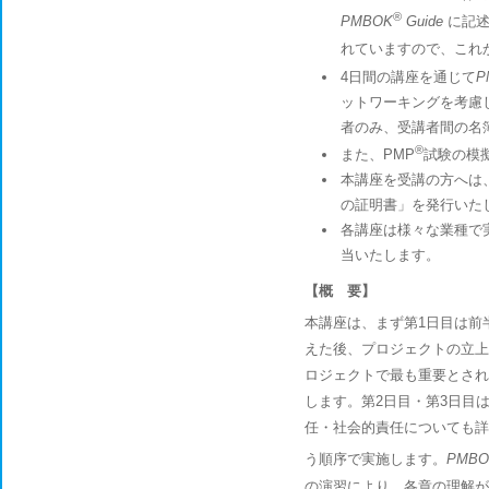
®
PMBOK
Guide
に記
れていますので、これか
4日間の講座を通じて
P
ットワーキングを考慮
者のみ、受講者間の名
®
また、PMP
試験の模
本講座を受講の方へは
の証明書」を発行いた
各講座は様々な業種で
当いたします。
【概 要】
本講座は、まず第1日目は前
えた後、プロジェクトの立上
ロジェクトで最も重要とされ
します。第2日目・第3日目
任・社会的責任についても詳
う順序で実施します。
PMBO
の演習により、各章の理解が