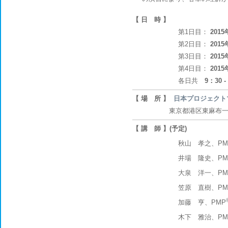
【 日 時 】
第1日目：
201
第2日目：
201
第3日目：
201
第4日目：
201
各日共
9：30 -
【 場 所 】
日本プロジェクト
東京都港区東麻布一丁目5
【 講 師 】(予定)
秋山 孝之、PM
井場 隆史、PM
大泉 洋一、PM
笠原 直樹、PM
加藤 亨、PMP
木下 雅治、PM