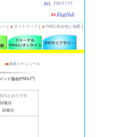
シー
｜
サイトマップ
｜
PMAJ所在地と地図
｜
講座スケジュール
®
ント協会(PMAJ
)
は次のとおりです。
12名
様
：
10名
様