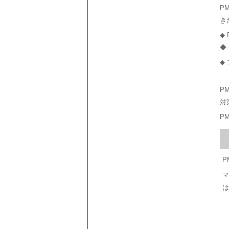
P
き
◆ 
◆
◆
P
対
P
P
マ
は