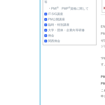
等
®
®
・
PMI
PMP
資格に関して
IT-SIG講座
PM公開講座
臨時・特別講座
E
大学・団体・企業向等研修
P
例会
ぜ
関西例会
ジ
“P
す
P
P
こ
申