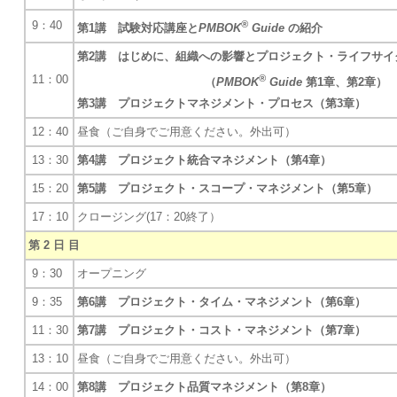
9：40
®
第1講 試験対応講座と
PMBOK
Guide
の紹介
第2講 はじめに、組織への影響とプロジェクト・ライフサイ
11：00
®
（
PMBOK
Guide
第1章、第2章）
第3講 プロジェクトマネジメント・プロセス（第3章）
12：40
昼食（ご自身でご用意ください。外出可）
13：30
第4講 プロジェクト統合マネジメント（第4章）
15：20
第5講 プロジェクト・スコープ・マネジメント（第5章）
17：10
クロージング(17：20終了）
第 2 日 目
9：30
オープニング
9：35
第6講 プロジェクト・タイム・マネジメント（第6章）
11：30
第7講 プロジェクト・コスト・マネジメント（第7章）
13：10
昼食（ご自身でご用意ください。外出可）
14：00
第8講 プロジェクト品質マネジメント（第8章）