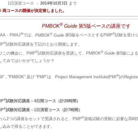
1日演習コース ：
2014年10月3日
まで
※ 両コースの開催が決定致しました。
®
PMBOK
Guide
第5版ベースの講座です
®
®
®
NAA・PMAJ
では、
PMBOK
Guide
第5版をベースとするPMP
試験を受け
®
MP
試験対応講座を下記のとおり開催します。
®
®
ひこの機会に、PMP
試験対応講座を受講して、
PMBOK
Guide
第5版による
してみてはいかがでしょうか？
®
MI” , “PMBOK” 及び “PMP”は Project Management Institute(PMI
)のRegist
。
®
MP
試験対応講座－4日間コース（計28時間）
®
MP
試験対応講座－1日演習コース（計7時間）
®
れら2つの講座をセットで受講されると、PMP
資格試験の受験に必要な35時
し込みで得ることができます。