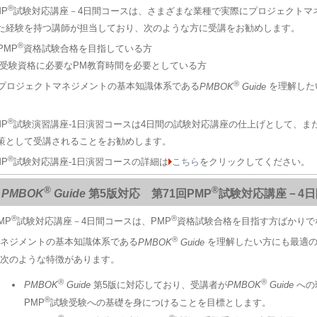
®
MP
試験対応講座－4日間コースは、さまざまな業種で実際にプロジェクトマ
た経験を持つ講師が担当しており、次のような方に受講をお勧めします。
®
PMP
資格試験合格を目指している方
 受験資格に必要なPM教育時間を必要としている方
®
 プロジェクトマネジメントの基本知識体系である
PMBOK
Guide
を理解した
®
MP
試験演習講座-1日演習コースは4日間の試験対応講座の仕上げとして、また
策として受講されることをお勧めします。
®
MP
試験対応講座-1日演習コースの詳細は
こちら
をクリックしてください。
®
®
PMBOK
Guide
第5版対応 第71回PMP
試験対応講座－4
®
®
MP
試験対応講座－4日間コースは、PMP
資格試験合格を目指す方ばかりで
®
ネジメントの基本知識体系である
PMBOK
Guide
を理解したい方にも最適
次のような特徴があります。
®
®
PMBOK
Guide
第5版に対応しており、受講者が
PMBOK
Guide
への
®
PMP
試験受験への基礎を身につけることを目標とします。