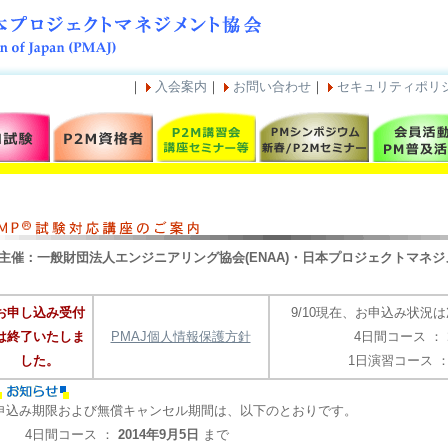
｜
入会案内
｜
お問い合わせ
｜
セキュリティポリ
主催：一般財団法人エンジニアリング協会(ENAA)・日本プロジェクトマネジメ
お申し込み受付
9/10現在、お申込み状況
は終了いたしま
PMAJ個人情報保護方針
4日間コース ：
した。
1日演習コース 
申込み期限および無償キャンセル期間は、以下のとおりです。
4日間コース ：
2014年9月5日
まで