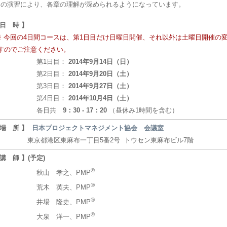
の演習により、各章の理解が深められるようになっています。
 日 時 】
※ 今回の4日間コースは、第1日目だけ日曜日開催、それ以外は土曜日開催の
すのでご注意ください。
第1日目：
2014年9月14日（日）
第2日目：
2014年9月20日（土）
第3日目：
2014年9月27日（土）
第4日目：
2014年10月4日（土）
各日共
9：30 - 17：20
（昼休み1時間を含む）
 場 所 】
日本プロジェクトマネジメント協会 会議室
京都港区東麻布一丁目5番2号 トウセン東麻布ビル7階
 講 師 】(予定)
®
秋山 孝之、PMP
®
荒木 英夫、PMP
®
井場 隆史、PMP
®
大泉 洋一、PMP