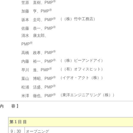
®
笠原 直樹、PMP
®
加藤 亨、PMP
®
（（株）竹中工務店）
坂本 圭司、PMP
®
佐藤 恭一、PMP
清水 康太郎、
®
PMP
®
高橋 政孝、PMP
®
（（株）ピーアンドアイ）
内藤 裕一、PMP
®
（（有）オフィスヒット）
早川 進、PMP
®
（イデオ・アクト（株））
葉山 博昭、PMP
®
松浦 活盛、PMP
®
（東洋エンジニアリング（株））
米澤 徹也、PMP
 内 容 】
第 1 日 目
9：30
オープニング