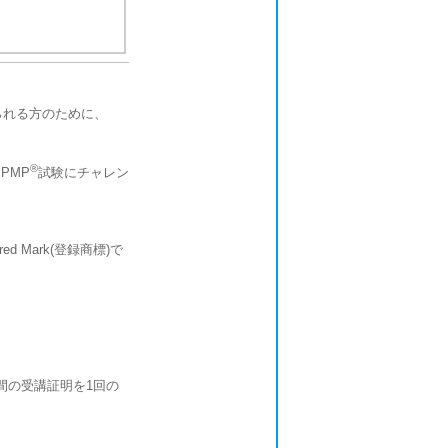
られる方のために、
®
PMP
試験にチャレン
ered Mark(登録商標)で
間の受講証明を1回の