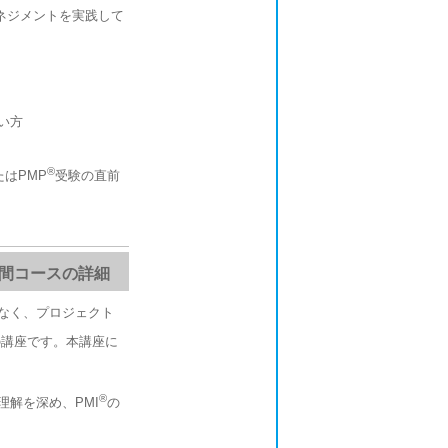
ネジメントを実践して
い方
®
はPMP
受験の直前
日間コースの詳細
なく、プロジェクト
の講座です。本講座に
®
理解を深め、PMI
の