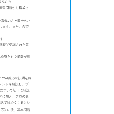
りながら
演習問題から構成さ
受講者の方々同士のネ
します。また、希望
す。
28時間受講された旨
た経験をもつ講師が担
e
の枠組みの説明を終
メントを解説し、プ
トについて初日に解説
アに加え、プロの責
解説で締めくくるとい
疑応答の後、基本問題