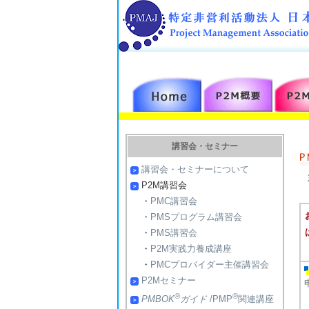
講習会・セミナー
講習会・セミナーについて
P2M講習会
・
PMC講習会
・
PMSプログラム講習会
・
PMS講習会
・
P2M実践力養成講座
・
PMCプロバイダー主催講習会
P2Mセミナー
®
®
PMBOK
ガイド
/PMP
関連講座