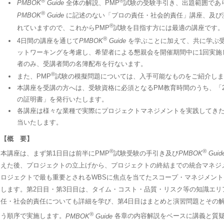
®
®
PMBOK
Guide
全体の解説、PMP
試験の受験手引き、出題範囲であ
®
PMBOK
Guide
に記述のない「プロの責任・社会的責任」講座、及び
®
れていますので、これからPMP
試験を目指す方には最適の講座です。
®
4日間の講座を通じて
PMBOK
Guide
を学ぶことに加えて、共に学ぶ
ットワーキングを考慮し、希望者による懇親会を開催期間中に1回実施
者のみ、受講者間の名簿配布を行ないます。
®
また、PMP
試験の模擬問題については、入手可能なものをご紹介しま
本講座を受講の方へは、受験資格に必須となるPM教育時間のうち、「
の証明書」を発行いたします。
各講座は様々な業種で実際にプロジェクトマネジメントを実践してき
当いたします。
【概 要】
®
®
本講座は、まず第1日目は前半にPMP
試験受験の手引き及び
PMBOK
Guid
えた後、プロジェクトの立上げから、プロジェクトの終結までの統合マネジ
ロジェクトで最も重要とされるWBSに焦点を当てたスコープ・マネジメン
します。第2日目・第3日目は、タイム・コスト・品質・リスク等の知識エリ
任・社会的責任についても詳細を学び、第4日目はまとめと演習問題とその
®
う順序で実施します。
PMBOK
Guide
各章の内容解説をベースに講義と質