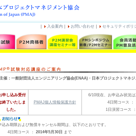
｜
入会案内
｜
お問い合わせ
｜
セキュリティポリ
主催：一般財団法人エンジニアリング協会(ENAA)・日本プロジェクトマネジメ
お申し込み受付
6/10現在、お申込み状況
は終了いたしま
PMAJ個人情報保護方針
4日間コース ：
した。
1日演習コース 
申込み期限および無償キャンセル期間は、以下のとおりです。
4日間コース ：
2014年5月30日
まで