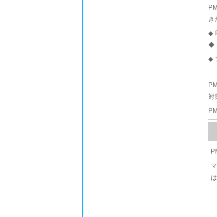
P
き
◆ 
◆
◆
P
対
P
P
マ
は