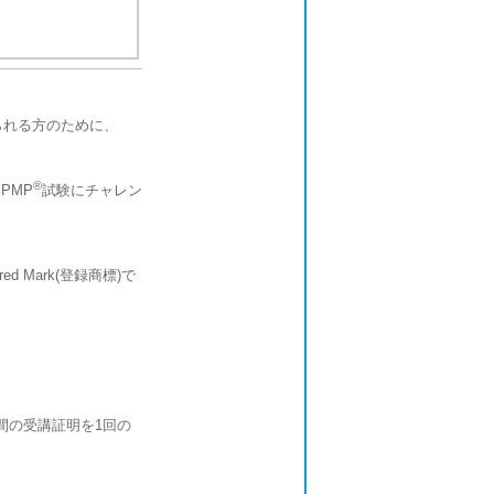
られる方のために、
®
PMP
試験にチャレン
ered Mark(登録商標)で
間の受講証明を1回の