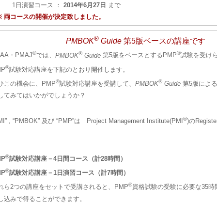
1日演習コース ：
2014年6月27日
まで
※ 両コースの開催が決定致しました。
®
PMBOK
Guide
第5版ベースの講座です
®
®
®
NAA・PMAJ
では、
PMBOK
Guide
第5版をベースとするPMP
試験を受け
®
MP
試験対応講座を下記のとおり開催します。
®
®
ひこの機会に、PMP
試験対応講座を受講して、
PMBOK
Guide
第5版による
してみてはいかがでしょうか？
®
MI” , “PMBOK” 及び “PMP”は Project Management Institute(PMI
)のRegist
。
®
MP
試験対応講座－4日間コース（計28時間）
®
MP
試験対応講座－1日演習コース（計7時間）
®
れら2つの講座をセットで受講されると、PMP
資格試験の受験に必要な35時
し込みで得ることができます。