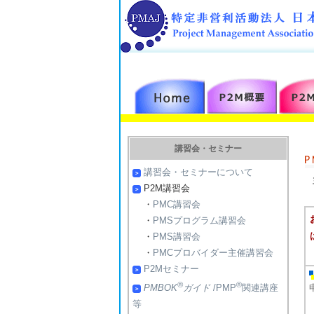
講習会・セミナー
講習会・セミナーについて
P2M講習会
・
PMC講習会
・
PMSプログラム講習会
・
PMS講習会
・
PMCプロバイダー主催講習会
P2Mセミナー
®
®
PMBOK
ガイド
/PMP
関連講座
等