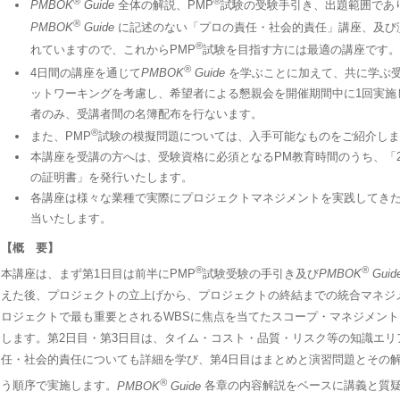
®
®
PMBOK
Guide
全体の解説、PMP
試験の受験手引き、出題範囲であ
®
PMBOK
Guide
に記述のない「プロの責任・社会的責任」講座、及び
®
れていますので、これからPMP
試験を目指す方には最適の講座です。
®
4日間の講座を通じて
PMBOK
Guide
を学ぶことに加えて、共に学ぶ
ットワーキングを考慮し、希望者による懇親会を開催期間中に1回実施
者のみ、受講者間の名簿配布を行ないます。
®
また、PMP
試験の模擬問題については、入手可能なものをご紹介しま
本講座を受講の方へは、受験資格に必須となるPM教育時間のうち、「
の証明書」を発行いたします。
各講座は様々な業種で実際にプロジェクトマネジメントを実践してき
当いたします。
【概 要】
®
®
本講座は、まず第1日目は前半にPMP
試験受験の手引き及び
PMBOK
Guid
えた後、プロジェクトの立上げから、プロジェクトの終結までの統合マネジ
ロジェクトで最も重要とされるWBSに焦点を当てたスコープ・マネジメン
します。第2日目・第3日目は、タイム・コスト・品質・リスク等の知識エリ
任・社会的責任についても詳細を学び、第4日目はまとめと演習問題とその
®
う順序で実施します。
PMBOK
Guide
各章の内容解説をベースに講義と質