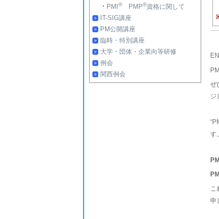
®
®
・
PMI
PMP
資格に関して
IT-SIG講座
PM公開講座
臨時・特別講座
大学・団体・企業向等研修
E
例会
P
関西例会
ぜ
ジ
“P
す
P
P
こ
申