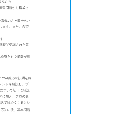
りながら
演習問題から構成さ
受講者の方々同士のネ
します。また、希望
す。
28時間受講された旨
た経験をもつ講師が担
e
の枠組みの説明を終
メントを解説し、プ
トについて初日に解説
アに加え、プロの責
解説で締めくくるとい
疑応答の後、基本問題