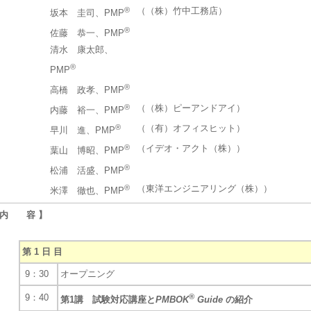
®
（（株）竹中工務店）
坂本 圭司、PMP
®
佐藤 恭一、PMP
清水 康太郎、
®
PMP
®
高橋 政孝、PMP
®
（（株）ピーアンドアイ）
内藤 裕一、PMP
®
（（有）オフィスヒット）
早川 進、PMP
®
（イデオ・アクト（株））
葉山 博昭、PMP
®
松浦 活盛、PMP
®
（東洋エンジニアリング（株））
米澤 徹也、PMP
 内 容 】
第 1 日 目
9：30
オープニング
9：40
®
第1講 試験対応講座と
PMBOK
Guide
の紹介