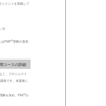
ネジメントを実践して
い方
®
はPMP
受験の直前
日間コースの詳細
なく、プロジェクト
の講座です。本講座に
®
理解を深め、PMI
の