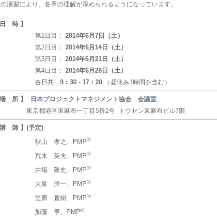
の演習により、各章の理解が深められるようになっています。
 日 時 】
第1日目：
2014年6月7日（土）
第2日目：
2014年6月14日（土）
第3日目：
2014年6月21日（土）
第4日目：
2014年6月28日（土）
各日共
9：30 - 17：20
（昼休み1時間を含む）
 場 所 】
日本プロジェクトマネジメント協会 会議室
京都港区東麻布一丁目5番2号 トウセン東麻布ビル7階
 講 師 】(予定)
®
秋山 孝之、PMP
®
荒木 英夫、PMP
®
井場 隆史、PMP
®
大泉 洋一、PMP
®
笠原 直樹、PMP
®
加藤 亨、PMP