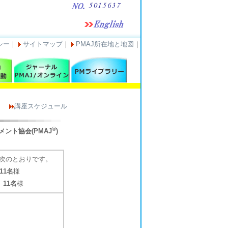
シー
｜
サイトマップ
｜
PMAJ所在地と地図
｜
講座スケジュール
®
ント協会(PMAJ
)
は次のとおりです。
11名
様
：
11名
様