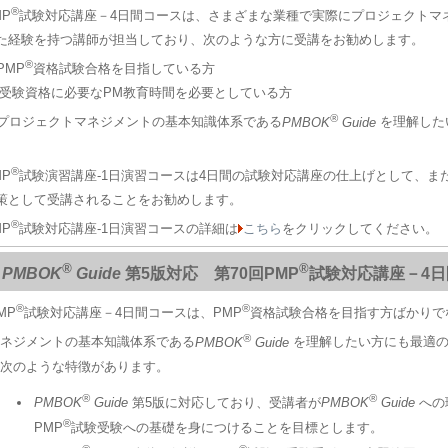
®
MP
試験対応講座－4日間コースは、さまざまな業種で実際にプロジェクトマ
た経験を持つ講師が担当しており、次のような方に受講をお勧めします。
®
PMP
資格試験合格を目指している方
 受験資格に必要なPM教育時間を必要としている方
®
 プロジェクトマネジメントの基本知識体系である
PMBOK
Guide
を理解した
®
MP
試験演習講座-1日演習コースは4日間の試験対応講座の仕上げとして、また
策として受講されることをお勧めします。
®
MP
試験対応講座-1日演習コースの詳細は
こちら
をクリックしてください。
®
®
PMBOK
Guide
第5版対応 第70回PMP
試験対応講座－4
®
®
MP
試験対応講座－4日間コースは、PMP
資格試験合格を目指す方ばかりで
®
ネジメントの基本知識体系である
PMBOK
Guide
を理解したい方にも最適
次のような特徴があります。
®
®
PMBOK
Guide
第5版に対応しており、受講者が
PMBOK
Guide
への
®
PMP
試験受験への基礎を身につけることを目標とします。