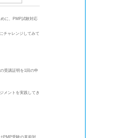
ために、PMP試験対応
験にチャレンジしてみて
間の受講証明を1回の申
ネジメントを実践してき
はPMP受験の直前対