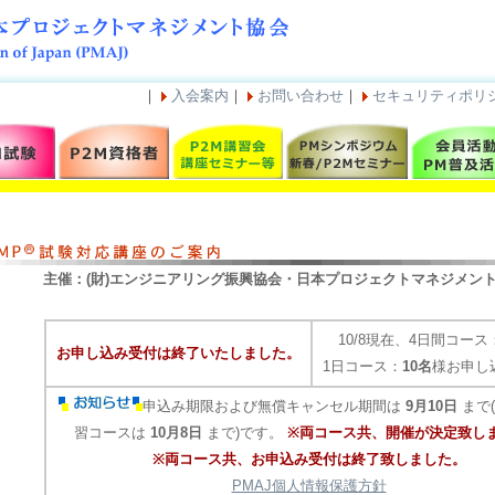
｜
入会案内
｜
お問い合わせ
｜
セキュリティポリ
主催：(財)エンジニアリング振興協会・日本プロジェクトマネジメント協
10/8現在、4日間コース
お申し込み受付は終了いたしました。
1日コース：
10名
様お申し
申込み期限および無償キャンセル期間は
9月10日
まで
習コースは
10月8日
まで)です。
※両コース共、開催が決定致し
※両コース共、お申込み受付は終了致しました。
PMAJ個人情報保護方針