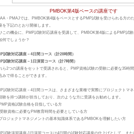
PMBOK第4版ベースの講座です
NAA・PMAJでは、PMBOK第4版をベースとするPMP試験を受けられる方の
座を下記のとおり開催します。
ひこの機会に、PMP試験対応講座を受講して、PMBOK第4版によるPMP試
如何でしょうか？
MP試験対応講座－4日間コース（計28時間）
MP試験対応講座－1日演習コース（計7時間）
れら2つの講座をセットで受講されると、PMP資格試験の受験に必要な35時
込みで得ることができます。
MP試験対応講座－4日間コースは、さまざまな業種で実際にプロジェクトマ
経験を持つ講師が担当しており、次のような方に受講をお勧めします。
 PMP資格試験合格を目指している方
 受験資格に必要なPM教育時間を必要としている方
 プロジェクトマネジメントの基本知識体系であるPMBOKを理解したい方
MP試験演習講座-1日演習コースは4日間の試験対応講座の仕上げとして、また