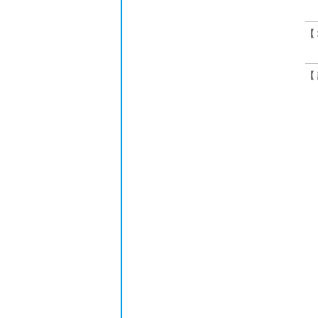
【
〒
【