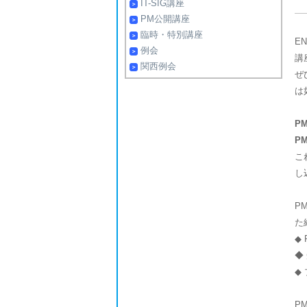
IT-SIG講座
PM公開講座
臨時・特別講座
E
例会
講
関西例会
ぜ
は
P
P
こ
し
P
た
◆
◆
◆
P