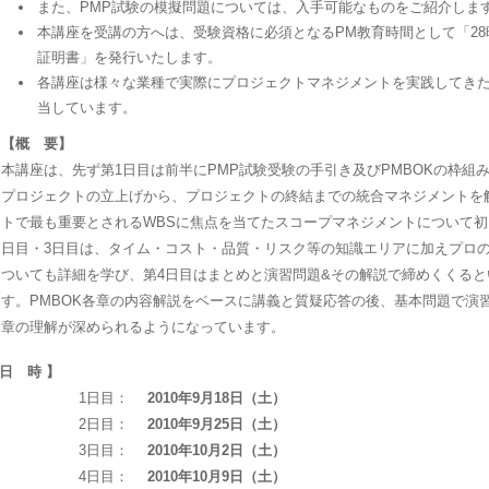
また、PMP試験の模擬問題については、入手可能なものをご紹介しま
本講座を受講の方へは、受験資格に必須となるPM教育時間として「2
証明書」を発行いたします。
各講座は様々な業種で実際にプロジェクトマネジメントを実践してき
当しています。
【概 要】
本講座は、先ず第1日目は前半にPMP試験受験の手引き及びPMBOKの枠組
プロジェクトの立上げから、プロジェクトの終結までの統合マネジメントを
トで最も重要とされるWBSに焦点を当てたスコープマネジメントについて初
日目・3日目は、タイム・コスト・品質・リスク等の知識エリアに加えプロ
ついても詳細を学び、第4日目はまとめと演習問題&その解説で締めくくる
す。PMBOK各章の内容解説をベースに講義と質疑応答の後、基本問題で演
章の理解が深められるようになっています。
 日 時 】
1日目：
2010年9月18日（土）
2日目：
2010年9月25日（土）
3日目：
2010年10月2日（土）
4日目：
2010年10月9日（土）