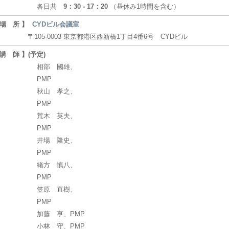
各日共
9：30 - 17：20
（昼休み1時間を含む）
 場 所 】
CYDビル会議室
105-0003 東京都港区西新橋1丁目4番6号 CYDビル
 講 師 】(予定)
相部 國雄、
PMP
秋山 孝之、
PMP
荒木 英夫、
PMP
井場 隆史、
PMP
緒方 慎八、
PMP
笠原 直樹、
PMP
加藤 亨、PMP
小林 守、PMP