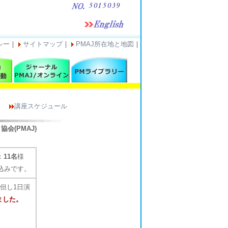
シー
｜
サイトマップ
｜
PMAJ所在地と地図
｜
講座スケジュール
会(PMAJ)
：
11名
様
込みです。
(但し1日演
ました。