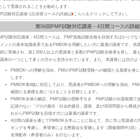
として受講されることをお勧めします。
MP試験対応講座-1日演習コースの詳細は
こちら
をクリックして下さい。
第56回PMP試験対応講座－4日間コースの詳細
MP試験対応講座－4日間コースは、PMP資格試験合格を目指す方ばかりでな
メントの基本知識体系であるPMBOKを理解したい方に最適の講座です。本
的に実施され、延1,500人以上の受講者と多数のPMP試験合格者を有し、最
講座の一つとして多くの方から支持されています。また、本講座には次のよ
PMBOKへの理解を深め、PMIのPMP試験受験への確固たる基礎を身
します。
PMBOK第4版に対応しており、受講者がPMBOKへの理解を深め、PM
確固たる基礎を身につけることを目標とします。
PMBOK全体の解説、PMP試験の受験手引き、PMP試験の出題範囲であ
記述のない「プロの責任・社会的責任」講座、及び演習問題から構成
れからPMP試験を目指す方には最適の講座です。
4日間の講座を通じてPMBOKを学ぶことに加えて、共に学ぶ受講者の
キングを考慮し、希望者による懇親会を実施します（開催期間中1回）
名簿配布（希望者のみ）を行ないます。