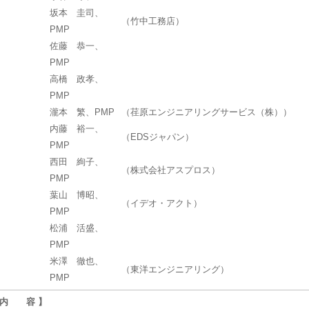
坂本 圭司、
（竹中工務店）
PMP
佐藤 恭一、
PMP
高橋 政孝、
PMP
瀧本 繁、PMP
（荏原エンジニアリングサービス（株））
内藤 裕一、
（EDSジャパン）
PMP
西田 絢子、
（株式会社アスプロス）
PMP
葉山 博昭、
（イデオ・アクト）
PMP
松浦 活盛、
PMP
米澤 徹也、
（東洋エンジニアリング）
PMP
 内 容 】