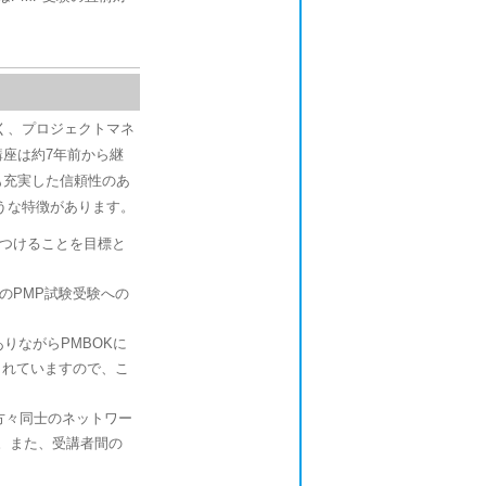
く、プロジェクトマネ
講座は約7年前から継
も充実した信頼性のあ
うな特徴があります。
につけることを目標と
IのPMP試験受験への
りながらPMBOKに
されていますので、こ
方々同士のネットワー
。また、受講者間の