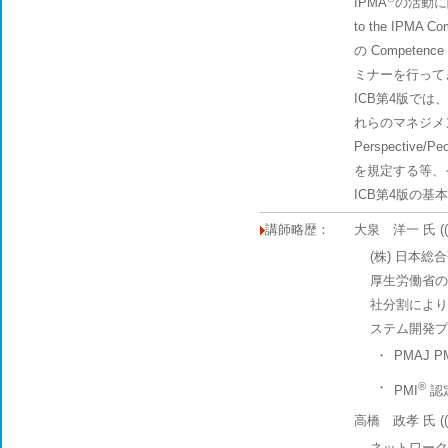
IPMA
の活動に関
to the IPMA C
の Competence 
ミナーを行って
ICB第4版で
れらのマネジメ
Perspectiv
を規定する等、
ICB第4版の
講師略歴：
大泉 洋一 氏 (
(株) 日本
厚生労働省の
社分割により
ステム開発プ
・
PMAJ
・
®
PMI
認
高橋 政孝 氏 ((株
ネットワーク