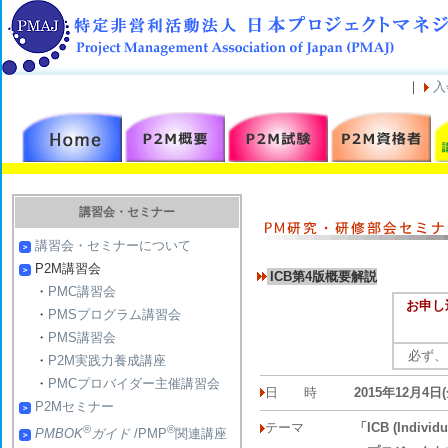
｜
入
講習会・セミナー
講習会・セミナーについて
P2M講習会
ICB第4版概要解説
・
PMC講習会
お申し
・
PMSプログラム講習会
・
PMS講習会
必ず、
・
P2M実践力養成講座
・
PMCプロバイダー主催講習会
日 時
2015年12月4日
P2Mセミナー
テーマ
「ICB (Indivi
®
®
PMBOK
ガイド
/PMP
関連講座