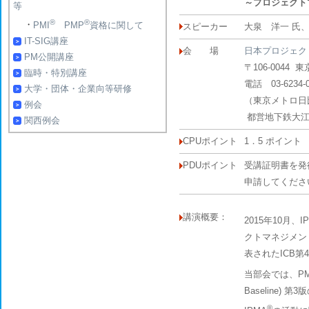
～プロジェクト
等
®
®
・
PMI
PMP
資格に関して
スピーカー
大泉 洋一 氏、
IT-SIG講座
会 場
日本プロジェク
PM公開講座
〒106-004
臨時・特別講座
電話 03-6234-0
大学・団体・企業向等研修
（東京メトロ日
例会
都営地下鉄大江
関西例会
CPUポイント
1．5 ポイント
PDUポイント
受講証明書を発行
申請してくださ
講演概要：
2015年10月、I
クトマネジメン
表されたICB
当部会では、PM
Baseline
®