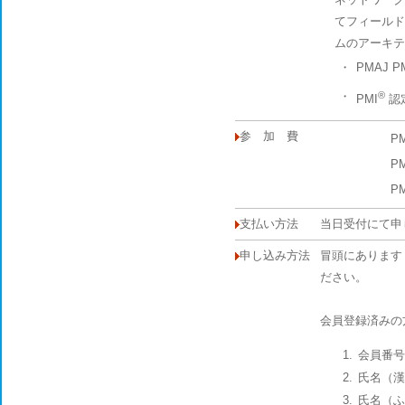
てフィールド
ムのアーキテ
・
PMAJ
・
®
PMI
認
参 加 費
P
P
P
支払い方法
当日受付にて申
申し込み方法
冒頭にあります
ださい。
会員登録済みの
会員番号
氏名（漢
氏名（ふ