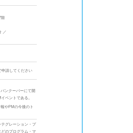
7階
 ／
）で申請してください
カナダ・バンクーバーにて開
Mイベントである。
報やPMの今後のト
インテグレーション・プ
などのプログラム・マ