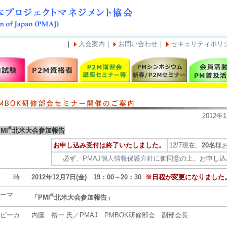
｜
入会案内
｜
お問い合わせ
｜
セキュリティポリ
2012年
®
MI
北米大会参加報告
お申し込み受付は終了いたしました。
12/7現在、
20名
様
必ず、
PMAJ個人情報保護方針
に御同意の上、お申し込
日 時
2012年12月7日(金) 19：00～20：30
※日程が変更になりました
ーマ
®
「PMI
北米大会参加報告」
ピーカ
内藤 裕一 氏／PMAJ PMBOK研修部会 副部会長