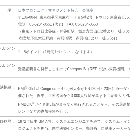
ー
会 場
日本プロジェクトマネジメント協会 会議室
〒106-0044 東京都港区東麻布一丁目5番2号 トウセン東麻布ビル
電話 03-6234-0551 (代表) FAX 03-6234-0553
（東京メトロ日比谷線・神谷町駅 飯倉方面出口2番より 徒歩8分
都営地下鉄大江戸線・赤羽橋駅 赤羽橋口より 徒歩5分）
PUポイン
1．5ポイント（1時間1ポイントになります）
DUポイン
受講証明書を発行しますのでCategory B（REPでない教育機関
演概要：
®
PMI
Global Congress 2012北米大会が10月20日～23日に
催された。例年、世界各国から3,000人程度が集まる世界最大のP
®
PMBOK
ガイド第5版がまもなく発行されることから、その最新情
レンドなどの参加報告を行う。
師略歴：
1972年日本IBM入社。システムエンジニアを経て、システム・
ロジェクトを担当。国立医療センター、郵政省、自動車メーカー