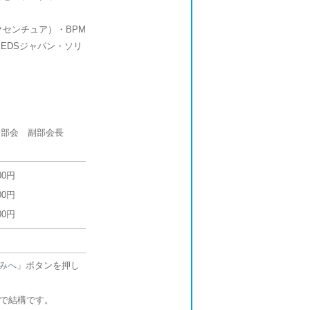
クセンチュア）・BPM
EDSジャパン・ソリ
修部会 副部会長
00円
00円
00円
みへ
」ボタンを押し
力で結構です。