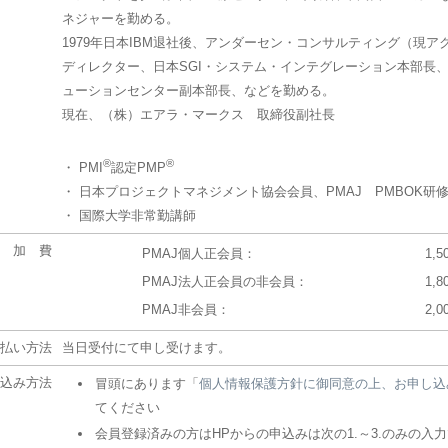
ネジャーを勤める。
1979年日本IBM退社後、アンダーセン・コンサルティング（現ア
ディレクター、日本SGI・システム・インテグレーション本部長、
ューションセンター副本部長、などを勤める。
現在、（株）エアラ・マークス 取締役副社長
®
®
・ PMI
認定PMP
・ 日本プロジェクトマネジメント協会会員、PMAJ PMBOK研
・ 国際大学非常勤講師
 加 費
PMAJ個人正会員：
1,5
PMAJ法人正会員の非会員：
1,8
PMAJ非会員：
2,0
払い方法
当日受付にて申し受けます。
込み方法
冒頭にあります「
個人情報保護方針に御同意の上、お申し込
てください
会員登録済みの方はHPからの申込みは次の1.～3.のみの入