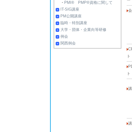
・
PMI® PMP®資格に関して
IT-SIG講座
PM公開講座
臨時・特別講座
大学・団体・企業向等研修
例会
関西例会
C
ト
P
ト
講
講