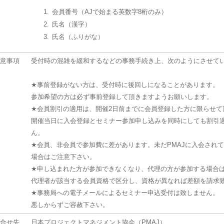
会員番号（AJで始まる英数字8桁のみ）
氏名（漢字）
氏名（ふりがな）
意事項
受付時の混雑を緩和するなどの事務手続き上、次のようにさせて
★事前登録がない方は、受付時に後回しになることがあります。
参加希望の方は必ず事前登録して頂きますようお願いします。
★会員割引の適用は、開催2日前までに会員登録した方に限らせて
開催当日に入会登録とセミナー参加申し込みを同時にしても割引
ん。
★会員、非会員で参加費に差があります。未だPMAJに入会され
場合はご注意下さい。
★申し込まれた方が参加できなくなり、代理の方が参加する場合
代理者が該当する会員資格で区分し、資格が異なれば差額を請求
★事務局への電子メールによるセミナー申込受付は致しません。
悪しからずご容赦下さい。
合せ先
日本プロジェクトマネジメント協会（PMAJ）