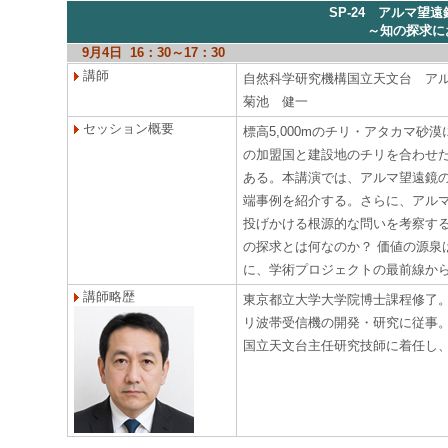
SP-24 アルマ望
～知の探求に
9月4日 16：30～17：30
講師
自然科学研究機構国立天文台 ア
菊池 健一
セッション概要
標高5,000mのチリ・アタカマ
の加盟国と建設地のチリを合わせた
ある。本講演では、アルマ望遠鏡の
端事例を紹介する。さらに、アルマ
投げかける根源的な問いを考察する
の探求とは何なのか？ 価値の源泉
に、学術プロジェクトの最前線から
講師略歴
東京都立大学大学院博士課程修了。
リ波帯受信機の開発・研究に従事。2
国立天文台主任研究技師に着任し