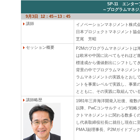
SP-11 エン
～プログラムマネジ
9月3日 12：45～13：45
講師
イノベーションマネジメント株式
日本プロジェクトマネジメント協
芝尾 芳昭
セッション概要
P2Mのプログラムマネジメントは
は欧米や中国に比べてもそれほど進
標達成から価値創出にシフトして
背景の中でプログラムマネジメン
ラムマネジメントの実践をとおし
ントを事業レベルで実践し、事業の
とともに、その実践に取組んでい
講師略歴
1981年三井海洋開発入社後、複
以降、PwCコンサルティング戦略
クトマネジメントに関わる数多くの
し代表取締役社長に就任し現在に
PMAJ副理事長、P2Mガイドブ