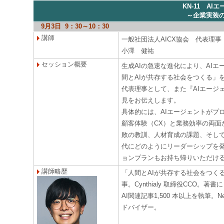
KN-11 A
～企業実装
9月3日 9：30～10：30
講師
一般社団法人AICX協会 代表理事
小澤 健祐
セッション概要
生成AIの急速な進化により、AI
間とAIが共存する社会をつくる」
代表理事として、また『AIエージ
見をお伝えします。
具体的には、AIエージェントがプ
顧客体験（CX）と業務効率の両面
敗の教訓、人材育成の課題、そして
代にどのようにリーダーシップを
ョンプランもお持ち帰りいただけ
講師略歴
「人間とAIが共存する社会をつく
事。Cynthialy 取締役CCO
AI関連記事1,500 本以上を執筆。N
ドバイザー。