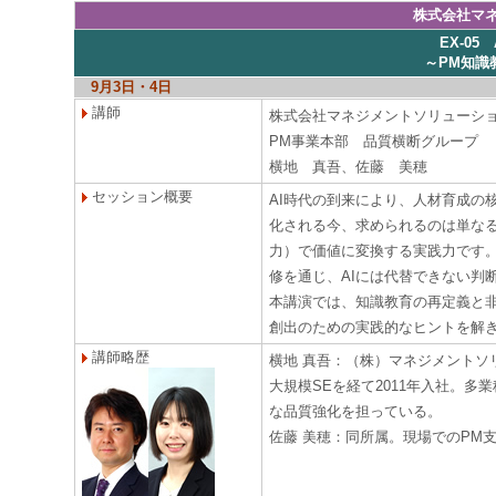
株式会社マ
EX-0
～PM知識
9月3日・4日
講師
株式会社マネジメントソリューシ
PM事業本部 品質横断グループ
横地 真吾、佐藤 美穂
セッション概要
AI時代の到来により、人材育成の
化される今、求められるのは単な
力）で価値に変換する実践力です。
修を通じ、AIには代替できない判
本講演では、知識教育の再定義と
創出のための実践的なヒントを解
講師略歴
横地 真吾：（株）マネジメントソ
大規模SEを経て2011年入社。多
な品質強化を担っている。
佐藤 美穂：同所属。現場でのPM