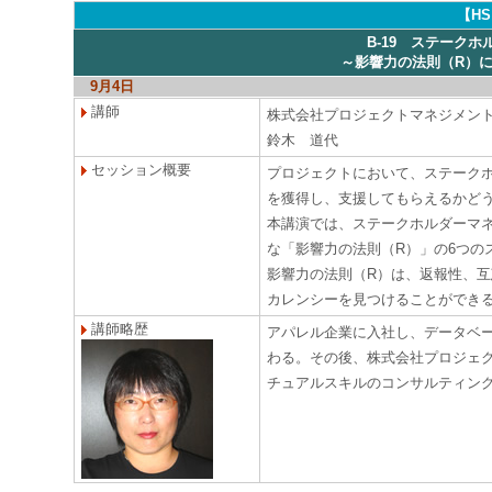
【H
B-19 ステーク
～影響力の法則（R）
9月4日
講師
株式会社プロジェクトマネジメン
鈴木 道代
セッション概要
プロジェクトにおいて、ステーク
を獲得し、支援してもらえるかど
本講演では、ステークホルダーマ
な「影響力の法則（R）」の6つの
影響力の法則（R）は、返報性、
カレンシーを見つけることができ
講師略歴
アパレル企業に入社し、データベ
わる。その後、株式会社プロジェ
チュアルスキルのコンサルティン