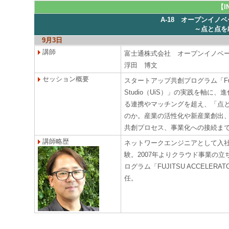
【
A-18 オープンイノ
～点と点を
9月3日
講師
富士通株式会社 オープンイノベ
浮田 博文
セッション概要
スタートアップ共創プログラム「Fujitsu
Studio（UiS）」の実践を軸
る連携やマッチングを超え、「点
のか。産業の活性化や新産業創出
共創プロセス、事業化への接続ま
講師略歴
ネットワークエンジニアとして入
験。2007年よりクラウド事業の立
ログラム「FUJITSU ACCELERAT
任。