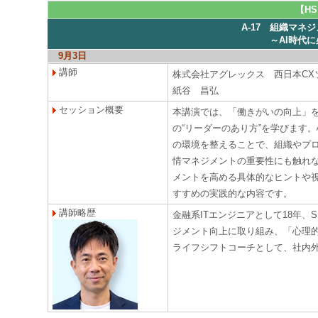
【H
A-17 組織マネ
～AI時代
9月3日
講師
株式会社アグレックス 西日本CX
紙谷 昌弘
セッション概要
本講演では、「働きがいの向上」
の“リーダーのあり方”を学びます
の環境を整えることで、組織やプロ
情マネジメントの重要性にも触れ
メントを高める具体的なヒントや
すすめの実践的な内容です。
講師略歴
金融系ITエンジニアとして18年
ジメント向上に取り組み、「心理的
ライフシフトコーチとして、社内