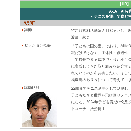
【HR
A-16 A
～テニスを通して育む
9月3日
講師
特定非営利活動法人TTCあいち 
渡邊 紘史
セッション概要
「子どもは国の宝」であり、AI時
識だけではなく、主体性・創造性
して成長できる環境づくりが不可
に実践してきた取り組みを紹介する
れていくのかを共有したい。そし
成環境のあり方について考えてい
講師略歴
22歳までテニス選手として活動し
子どもたちと世界を飛び回りテニ
になる。2024年子ども育成特化
トコーチ。法務博士。