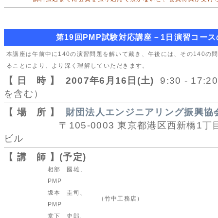
第19回PMP試験対応講座－1日演習コー
本講座は午前中に140の演習問題を解いて戴き、午後には、その140の
ることにより、より深く理解していただきます。
【 日 時 】
2007年6月16日(土)
9:30 - 17
を含む）
【 場 所 】
財団法人エンジニアリング振興協
〒105-0003 東京都港区西新橋1丁目4
ビル
【 講 師 】(予定)
相部 國雄、
PMP
坂本 圭司、
（竹中工務店）
PMP
堂下 史郎、