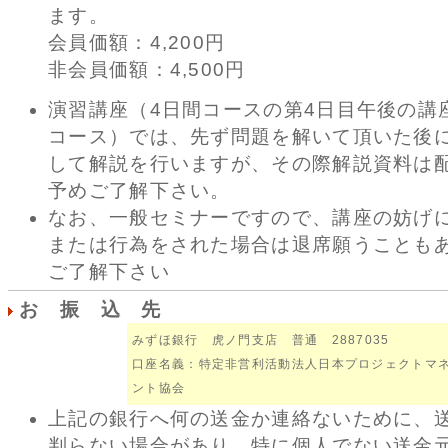
ます。
会員価額：4,200円
非会員価額：4,500円
演習講座（4日間コースの第4日目午後の講
コース）では、先ず問題を解いて頂いた後
して解説を行いますが、その際解説資料は
予めご了解下さい。
なお、一般セミナーですので、講座の妨げ
または行為をされた場合は退席願うことも
ご了解下さい
お 振 込 先
みずほ銀行 虎ノ門支店 普通 2887035
口座名義：特定非営利活動法人日本プロジェクトマ
ント協会
上記の銀行へ何の送金か連絡ないために、
判らない場合があり、特に個人でない送金