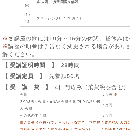
第14講 演習問題&解説
50
17：
クロージング(17:20終了）
15
※
各講座の間には10分～15分の休憩、昼休みは
※
講座の順番は予告なく変更される場合があり
解ください。
【 受講証明時間 】
28時間
【 受講定員 】
先着順50名
【 受 講 費 】
4日間込み（消費税を含む）
会員
5万円
※
PMAJ法人会員・ENAA会員所属でPMAJ非(個
6万円
人)会員
その他の非会員
7万円
※会員番号を持っていらっしゃる方で、本年度会費未払いの方
講料振込までに会費を振り込んで頂かないと、会員特典が受け