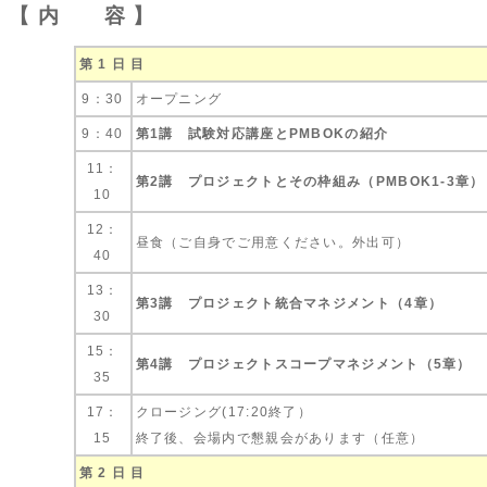
【 内 容 】
第 1 日 目
9：30
オープニング
9：40
第1講 試験対応講座とPMBOKの紹介
11：
第2講 プロジェクトとその枠組み（PMBOK1-3章）
10
12：
昼食（ご自身でご用意ください。外出可）
40
13：
第3講 プロジェクト統合マネジメント（4章）
30
15：
第4講 プロジェクトスコープマネジメント（5章）
35
17：
クロージング(17:20終了）
15
終了後、会場内で懇親会があります（任意）
第 2 日 目