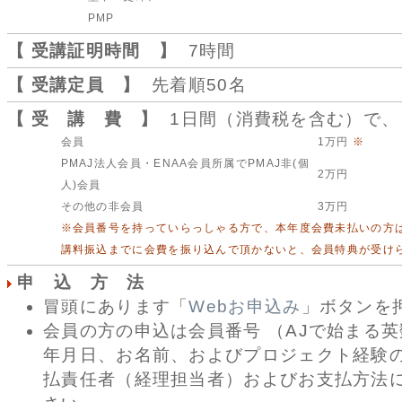
PMP
【 受講証明時間 】
7時間
【 受講定員 】
先着順50名
【 受 講 費 】
1日間（消費税を含む）で、
会員
1万円
※
PMAJ法人会員・ENAA会員所属でPMAJ非(個
2万円
人)会員
その他の非会員
3万円
※会員番号を持っていらっしゃる方で、本年度会費未払いの方
講料振込までに会費を振り込んで頂かないと、会員特典が受け
申 込 方 法
冒頭にあります「
Webお申込み
」ボタンを
会員の方の申込は会員番号 （AJで始まる英
年月日、お名前、およびプロジェクト経験
払責任者（経理担当者）およびお支払方法