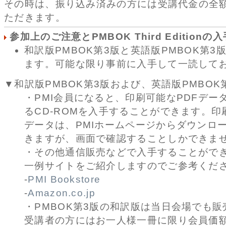
その時は、振り込み済みの方には受講代金の全
ただきます。
参加上のご注意とPMBOK Third Editionの
和訳版PMBOK第3版と英語版PMBOK第3
ます。可能な限り事前に入手して一読して
▼和訳版PMBOK第3版および、英語版PMBOK
・PMI会員になると、印刷可能なPDFデー
るCD-ROMを入手することができます。印
データは、PMIホームページからダウンロ
きますが、画面で確認することしかできま
・その他通信販売などで入手することがで
一例サイトをご紹介しますのでご参考くだ
-
PMI Bookstore
-
Amazon.co.jp
・PMBOK第3版の和訳版は当日会場でも
受講者の方にはお一人様一冊に限り会員価