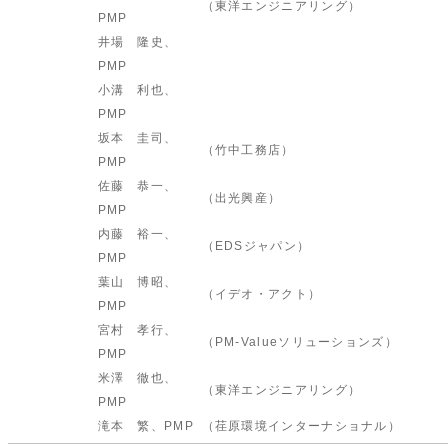
（東洋エンジニアリング）
PMP
井場 隆史、
PMP
小溝 利也、
PMP
坂本 圭司、
（竹中工務店）
PMP
佐藤 恭一、
（出光興産）
PMP
内藤 裕一、
（EDSジャパン）
PMP
葉山 博昭、
（イデオ・アクト）
PMP
宮村 孝行、
（PM-Valueソリューションズ）
PMP
米澤 徹也、
（東洋エンジニアリング）
PMP
滝本 繁、PMP
（荏原環境インターナショナル）