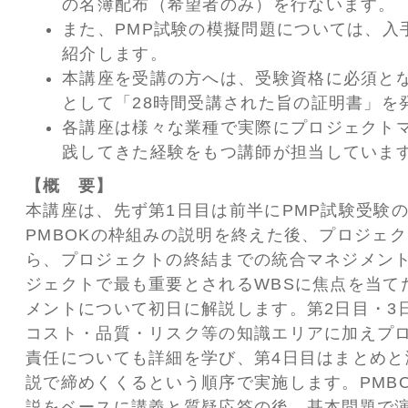
の名簿配布（希望者のみ）を行ないます。
また、PMP試験の模擬問題については、入
紹介します。
本講座を受講の方へは、受験資格に必須とな
として「28時間受講された旨の証明書」を
各講座は様々な業種で実際にプロジェクト
践してきた経験をもつ講師が担当していま
【概 要】
本講座は、先ず第1日目は前半にPMP試験受験
PMBOKの枠組みの説明を終えた後、プロジェ
ら、プロジェクトの終結までの統合マネジメン
ジェクトで最も重要とされるWBSに焦点を当て
メントについて初日に解説します。第2日目・3
コスト・品質・リスク等の知識エリアに加えプ
責任についても詳細を学び、第4日目はまとめと
説で締めくくるという順序で実施します。PMB
説をベースに講義と質疑応答の後、基本問題で