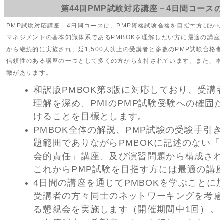
第44回PMP試験対応講座－4日間コース
PMP試験対応講座－4日間コースは、PMP資格試験合格を目指す方ばか
マネジメントの基本知識体系であるPMBOKを理解したい方に最適の講
から継続的に実施され、延1,500人以上の受講者と多数のPMP試験合
信頼性のある講座の一つとして多くの方から支持されています。また、
徴があります。
和訳版PMBOK第3版に対応しており、受講
理解を深め、PMIのPMP試験受験への確固
けることを目標とします。
PMBOK全体の解説、PMP試験の受験手引
題範囲でありながらPMBOKに記述のない
会的責任」講座、及び演習問題から構成さ
これからPMP試験を目指す方には最適の講
4日間の講座を通じてPMBOKを学ぶこと
受講者の方々同士のネットワーキングを考
る懇親会を実施します（開催期間中1回）