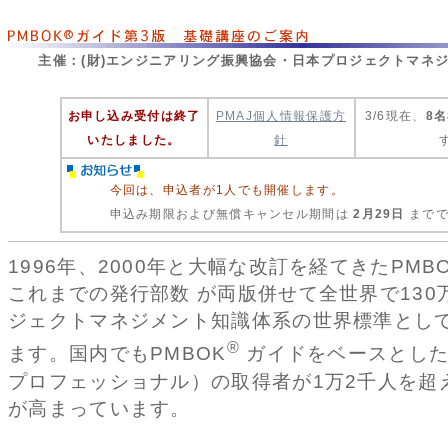
主催：(財)エンジニアリング振興協会・日本プロジェクトマネジメ
お申し込み受付は終了
PMAJ個人情報保護方
3/6現在、
8名
いたしました。
針
今回は、申込者が1人でも開催します。
申込み期限および無償キャンセル期間は
2月29日
までで
1996年、2000年と大幅な改訂を経てきたPMB
これまでの発行部数 が両版併せて全世界で130
ジェクトマネジメント知識体系の世界標準とし
®
ます。国内でもPMBOK
ガイドをベースとした
プロフェッショナル）の取得者が1万2千人を超
が高まっています。