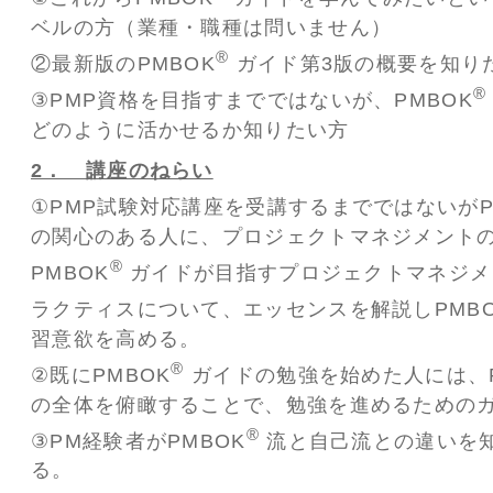
ベルの方（業種・職種は問いません）
®
②最新版のPMBOK
ガイド第3版の概要を知り
®
③PMP資格を目指すまでではないが、PMBOK
どのように活かせるか知りたい方
2． 講座のねらい
①PMP試験対応講座を受講するまでではないがP
の関心のある人に、プロジェクトマネジメント
®
PMBOK
ガイドが目指すプロジェクトマネジメ
ラクティスについて、エッセンスを解説しPMBO
習意欲を高める。
®
②既にPMBOK
ガイドの勉強を始めた人には、P
の全体を俯瞰することで、勉強を進めるための
®
③PM経験者がPMBOK
流と自己流との違いを
る。