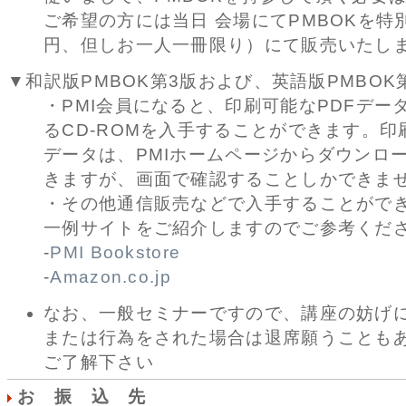
ご希望の方には当日 会場にてPMBOKを特別
円、但しお一人一冊限り）にて販売いたし
▼和訳版PMBOK第3版および、英語版PMBOK
・PMI会員になると、印刷可能なPDFデー
るCD-ROMを入手することができます。印
データは、PMIホームページからダウンロ
きますが、画面で確認することしかできま
・その他通信販売などで入手することがで
一例サイトをご紹介しますのでご参考くだ
-
PMI Bookstore
-
Amazon.co.jp
なお、一般セミナーですので、講座の妨げ
または行為をされた場合は退席願うことも
ご了解下さい
お 振 込 先